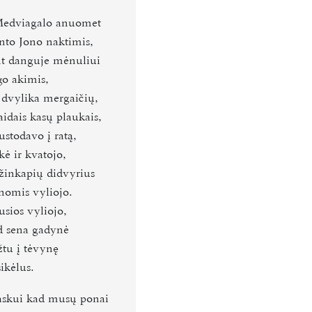
edviagalo anuomet
nto Jono naktimis,
t danguje mėnuliui
go akimis,
 dvylika mergaičių,
aidais kasų plaukais,
stodavo į ratą,
kė ir kvatojo,
lžinkapių didvyrius
nomis vyliojo.
gusios vyliojo,
 sena gadynė
žtu į tėvynę
sikėlus.
askui kad musų ponai