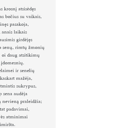
s krosnį atsisėdęs
as bočius su vaikais,
inęs pasakoja,
 anais laikais
ausimis girdėjęs
 senų, rimtų žmonių
 oi daug atsitikimų
 įdomesnių.
laimei ir senelių
 kaskart mažėja,
atmintis sukrypus,
p sena audėja
 nevieną praleidžia;
tat padavimai,
ès atminimai
imiršta.