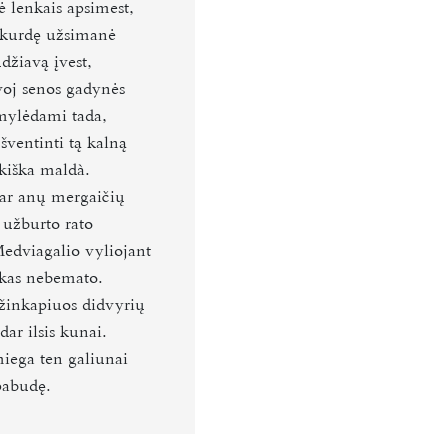
 lenkais apsimest,
skurdę užsimanė
džiavą įvest,
voj senos gadynės
ylėdami tada,
šventinti tą kalną
kiška maldà.
bar anų mergaičių
 užburto rato
edviagalio vyliojant
kas nebemato.
lžinkapiuos didvyrių
 dar ilsis kunai.
iega ten galiunai
pabudę.