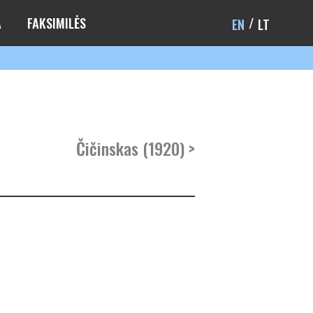
A
FAKSIMILĖS
EN
LT
Čičinskas (1920) >