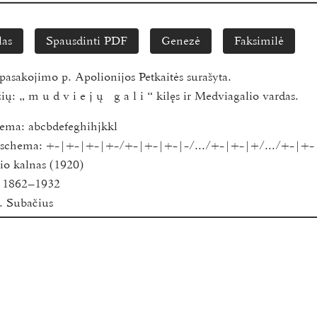
las
Spausdinti PDF
Genezė
Faksimilė
pasakojimo p.
Apolionijos Petkaitės
surašyta.
žių:
„ m u d v i e j ų   g a l i “
kilęs ir Medviagalio vardas.
hema:
abcbdefeghihjkkl
s schema:
+-|+-|+-|+-/+-|+-|+-|-/.../+-|+-|+/.../+-|+-
o kalnas (1920)
, 1862–1932
. Subačius
itor
esearch Council of Lithuania
niversity
0
 for academic research purposes only.