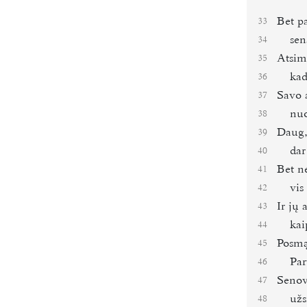
Bet pa
33
sen
34
Atsim
35
kad
36
Savo 
37
nuo
38
Daug,
39
dar
40
Bet ne
41
vis
42
Ir jų 
43
kai
44
Posmą
45
Par
46
Senov
47
užs
48