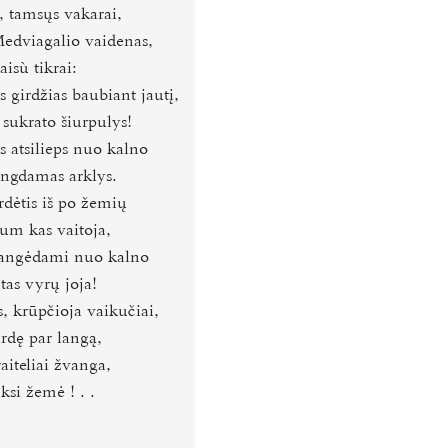
i, tamsųs vakarai,
edviagalio vaidenas,
baisù tikrai:
s girdžias baubiant jautį,
 sukrato šiurpulys!
s atsilieps nuo kalno
ngdamas arklys.
rdėtis iš po žemių
tum kas vaitoja,
angėdami nuo kalno
tas vyrų joja!
, krūpčioja vaikučiai,
irdę par langą,
aiteliai žvanga,
nksi žemė
! . .