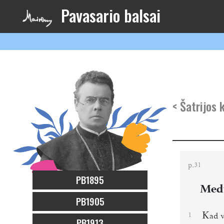
Pavasario balsai
< Šatrijos 
p.
31
PB1895
Medv
PB1905
K
1
ad 
PB1913