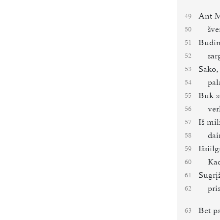
Ant M
49
šve
50
Budin
51
sar
52
Sako,
53
pal
54
Buk su
55
ver
56
Iš mi
57
dai
58
Išsiil
59
Kad
60
Sugrį
61
pri
62
Bet p
63