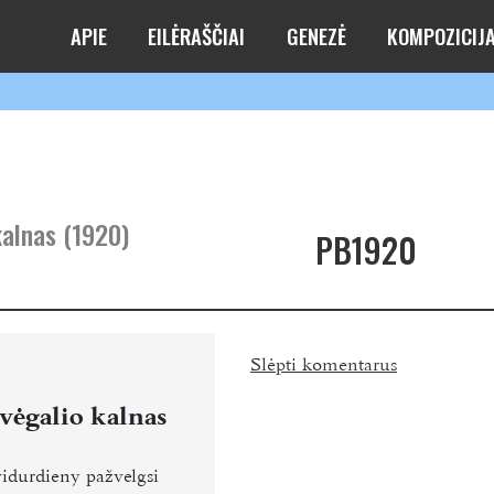
APIE
EILĖRAŠČIAI
GENEZĖ
KOMPOZICIJ
kalnas (1920)
PB1920
Slėpti komentarus
ėgalio kalnas
vidurdieny pažvelgsi