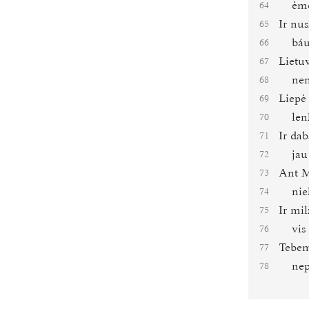
ėmė
64
Ir nu
65
báu
66
Lietu
67
nem
68
Liepė 
69
len
70
Ir da
71
jau
72
Ant M
73
nie
74
Ir mi
75
vis
76
Tebem
77
ne
78