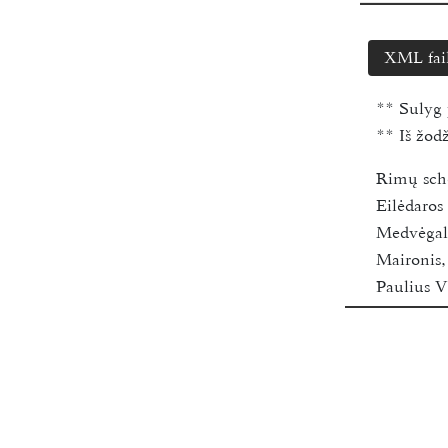
XML fai
**
Sulyg 
**
Iš žod
Rimų sc
Eilėdaro
Medvėgali
Maironis
Paulius V
general ed
Funder:
R
Vilnius U
2018-202
Available