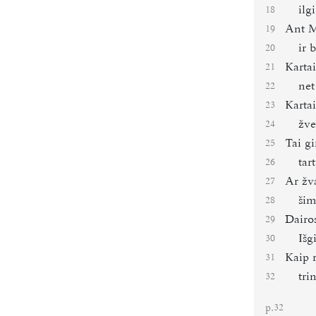
ilg
18
Ant M
19
ir 
20
Kartai
21
net
22
Kartai
23
žve
24
Tai gi
25
tar
26
Ar žv
27
šim
28
Dairos
29
Išg
30
Kaip r
31
tri
32
p.
32