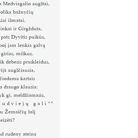
 Medviagalio augštai,
iolika bažnyčių
kiai išmatai.
inkai ir Girgžduta,
 pats Dyvitis puikùs,
boj jam lenkia galvą
 girias, miškus.
ik debesis praskleidus,
rijà augščiausia,
yčiodama kartais
o draugo klausia:
yk gi, meldžiamasis,
 u d v i e j ų   g a l i
**
au Žemaičių šalį
eizėti?
ad rudeny ateina