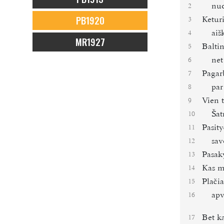
nuo
2
PB1920
Ketur
3
aiš
4
MR1927
Baltin
5
net
6
Pagar
7
par
8
Vien t
9
Šat
10
Pasit
11
sav
12
Pasak
13
Kas
m
14
Plači
15
apv
16
Bet k
17