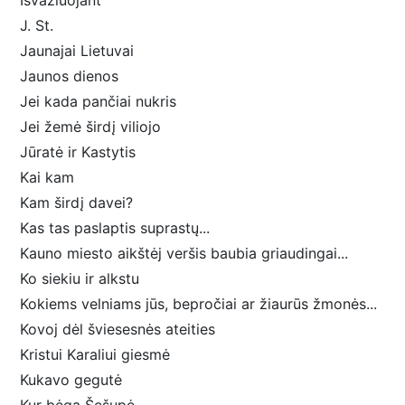
Išvažiuojant
J. St.
Jaunajai Lietuvai
Jaunos dienos
Jei kada pančiai nukris
Jei žemė širdį viliojo
Jūratė ir Kastytis
Kai kam
Kam širdį davei?
Kas tas paslaptis suprastų...
Kauno miesto aikštėj veršis baubia griaudingai...
Ko siekiu ir alkstu
Kokiems velniams jūs, bepročiai ar žiaurūs žmonės...
Kovoj dėl šviesesnės ateities
Kristui Karaliui giesmė
Kukavo gegutė