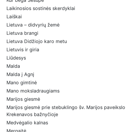
Kur bėga Šešupė
Laikinosios sostinės skerdyklai
Laiškai
Lietuva – didvyrių žemė
Lietuva brangi
Lietuva Didžiojo karo metu
Lietuvis ir giria
Liūdesys
Malda
Malda į Agnį
Mano gimtinė
Mano moksladraugiams
Marijos giesmė
Marijos giesmė prie stebuklingo šv. Marijos paveikslo
Krekenavos bažnyčioje
Medvėgalio kalnas
Mergaitė