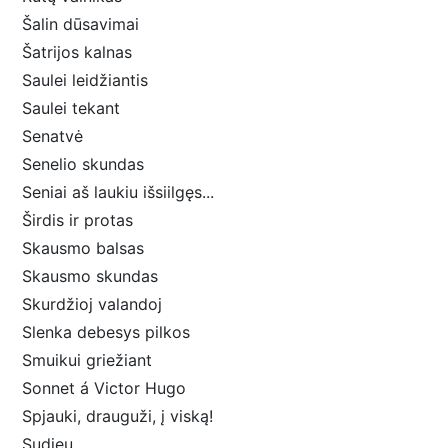
Šalin dūsavimai
Šatrijos kalnas
Saulei leidžiantis
Saulei tekant
Senatvė
Senelio skundas
Seniai aš laukiu išsiilgęs...
Širdis ir protas
Skausmo balsas
Skausmo skundas
Skurdžioj valandoj
Slenka debesys pilkos
Smuikui griežiant
Sonnet á Victor Hugo
Spjauki, drauguži, į viską!
Sudieu