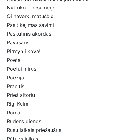
Nutrūko – nesumegsi
Oi neverk, matušėle!
Pasitikėjimas savimi
Paskutinis akordas
Pavasaris
Pirmyn į kovą!
Poeta
Poetui mirus
Poezija
Praeitis
Prieš altorių
Rigi Kulm
Roma
Rudens dienos
Rusų laikais priešaušris
Rūtų vainikas