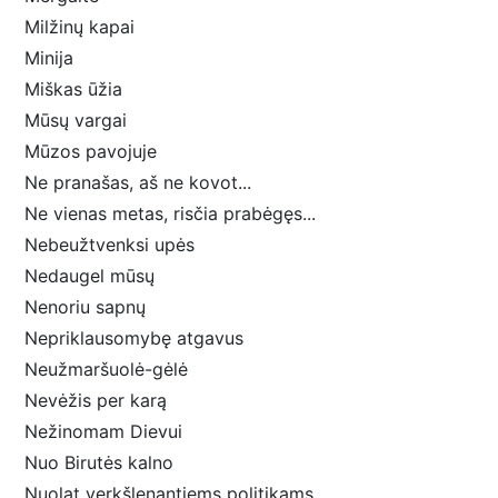
Milžinų kapai
Minija
Miškas ūžia
Mūsų vargai
Mūzos pavojuje
Ne pranašas, aš ne kovot...
Ne vienas metas, risčia prabėgęs...
Nebeužtvenksi upės
Nedaugel mūsų
Nenoriu sapnų
Nepriklausomybę atgavus
Neužmaršuolė-gėlė
Nevėžis per karą
Nežinomam Dievui
Nuo Birutės kalno
Nuolat verkšlenantiems politikams