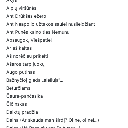
Akys
Alpių viršūnės
Ant Drūkšės ežero
Ant Neapolio užtakos saulei nusileidžiant
Ant Punės kalno ties Nemunu
Apsaugok, Viešpatie!
Ar aš kaltas
Aš norėčiau prikelti
Ašaros tarp juokų
Augo putinas
Bažnyčioj gieda „aleliuja“...
Beturčiams
Čaura-pančasika
Čičinskas
Daiktų pradžia
Daina (Ar skauda man širdį? Oi ne, oi ne!...)