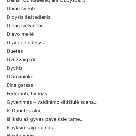
Daina (Už Raseinių ant Dubysos...)
Dainų šventei
Didysis šeštadienis
Dienų sielvartai
Dievo meilė
Draugo liūdesys
Duetas
Dvi žvaigždi
Dyvitis
Džiovininkė
Eina garsas
Federantų himnas
Gyvenimas – vaidinimo didžiulė scena...
Iš Danutės akių
Išliksiu aš gyvas paveiksle tame...
Išnyksiu kaip dūmas