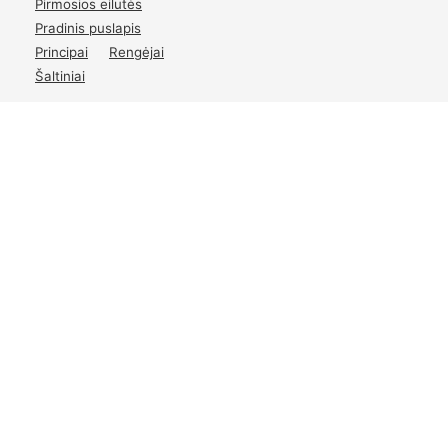
Pirmosios eilutės
Pradinis puslapis
Principai
Rengėjai
Šaltiniai