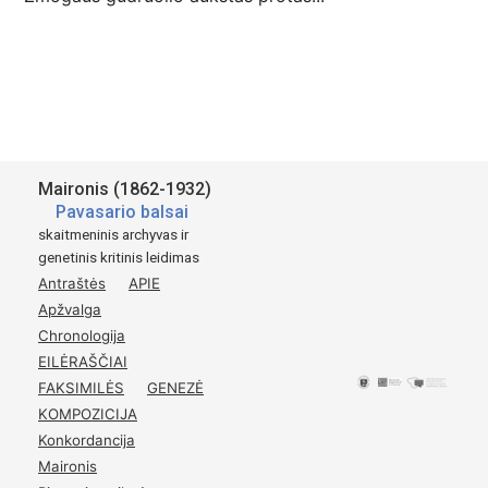
Maironis (1862-1932)
Pavasario balsai
skaitmeninis archyvas ir
genetinis kritinis leidimas
Antraštės
APIE
Apžvalga
Chronologija
EILĖRAŠČIAI
FAKSIMILĖS
GENEZĖ
KOMPOZICIJA
Konkordancija
Maironis