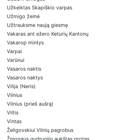
Užkeiktas Skapiškio varpas
Užmigo žemė
Užtrauksme naują giesmę
Vakaras ant ežero Keturių Kantonų
Vakarop mintys
Varpai
Varūnui
Vasaros naktis
Vasaros naktys
Vilija (Neris)
Vilnius
Vilnius (prieš aušrą)
Viltis
Vintas
Želigovskiui Vilnių pagrobus
Žmogaus gudruolio aukštas protas...