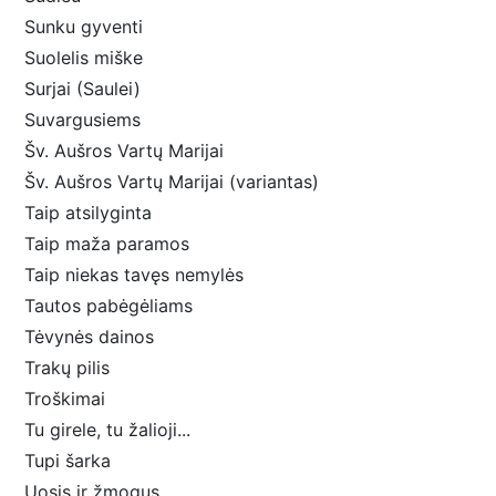
Sunku gyventi
Suolelis miške
Surjai (Saulei)
Suvargusiems
Šv. Aušros Vartų Marijai
Šv. Aušros Vartų Marijai (variantas)
Taip atsilyginta
Taip maža paramos
Taip niekas tavęs nemylės
Tautos pabėgėliams
Tėvynės dainos
Trakų pilis
Troškimai
Tu girele, tu žalioji...
Tupi šarka
Uosis ir žmogus