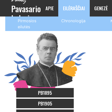
Pavasario
APIE
EILĖRAŠČIAI
GENEZĖ
balsai
Pirmosios
Chronologija
eilutės
PB1895
PB1905