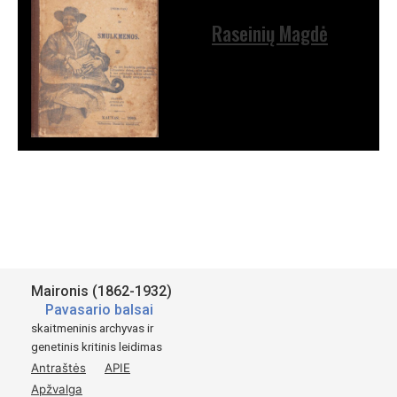
Raseinių Magdė
Maironis (1862-1932)
Pavasario balsai
skaitmeninis archyvas ir
genetinis kritinis leidimas
Antraštės
APIE
Apžvalga