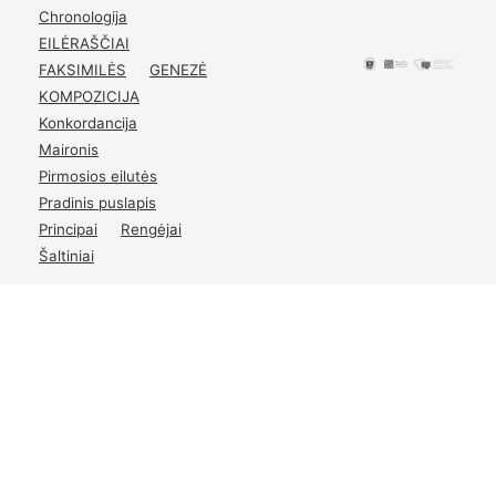
Chronologija
EILĖRAŠČIAI
FAKSIMILĖS
GENEZĖ
KOMPOZICIJA
Konkordancija
Maironis
Pirmosios eilutės
Pradinis puslapis
Principai
Rengėjai
Šaltiniai