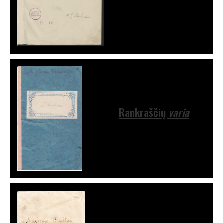
Rankraščių
varia
varia