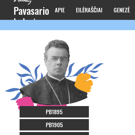
Pavasario
APIE
EILĖRAŠČIAI
GENEZĖ
balsai
PB1895
PB1905