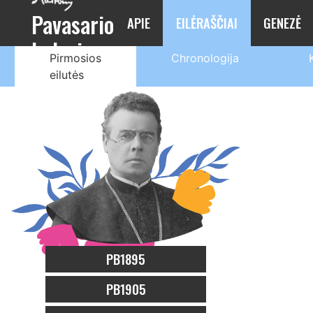
Pavasario
APIE
EILĖRAŠČIAI
GENEZĖ
balsai
Pirmosios
Chronologija
eilutės
PB1895
PB1905