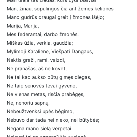
Man tinka tas žiedas, kurs žydi blaiviai
Man, žinau, sopulingos čia ant žemės kelionės
Mano gudrūs draugai greit į žmones išėjo;
Marija, Marija,
Mes federantai, darbo žmonės,
Miškas ūžia, verkia, gaudžia;
Mylimoji Karaliene, Viešpati Dangaus,
Naktis graži, rami, vaizdi,
Ne pranašas, aš ne kovot,
Ne tai kad aukso būtų gimęs diegas,
Ne taip senovės tėvai gyveno,
Ne vienas metas, risčia prabėgęs,
Ne, nenoriu sapnų,
Nebeužtvenksi upės bėgimo,
Nebuvo dar tada nei nieko, nei būtybės;
Negana mano sielą verpetai