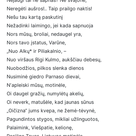
Nejaugi tai ne sapnas? Ne svajonė,
Neregėti aušros!.. Taip prailgo naktis!
Nešu tau kartą paskutinį
Nežadinki laimingo, jei kada sapnuoja
Nors mūsų, broliai, nedaugel yra,
Nors tavo įstatus, Varūne,
„Nuo Alkų* ir Piliakalnio, –
Nuo viršaus Rigi Kulmo, aukščiau debesų,
Nuobodžios, pilkos slenka dienos
Nusiminė giedro Parnaso dievai,
Nʼapleiski mūsų, motinėle,
Oi daugel gražių, numylėtų akelių,
Oi neverk, matušėle, kad jaunas sūnus
„Oičizna“ jums kvepa, ne žemė-tėvynė,
Pagundintos stygos, mikliai užlinguotos,
Palaimink, Viešpatie, kelionę,