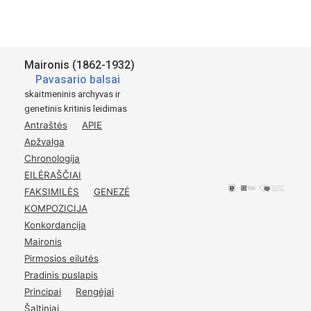
Maironis (1862-1932)
Pavasario balsai
skaitmeninis archyvas ir
genetinis kritinis leidimas
Antraštės
APIE
Apžvalga
Chronologija
EILĖRAŠČIAI
FAKSIMILĖS
GENEZĖ
KOMPOZICIJA
Konkordancija
Maironis
Pirmosios eilutės
Pradinis puslapis
Principai
Rengėjai
Šaltiniai