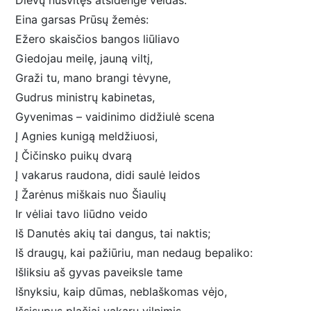
Dievų nušvitęs atsidengė veidas:
Eina garsas Prūsų žemės:
Ežero skaisčios bangos liūliavo
Giedojau meilę, jauną viltį,
Graži tu, mano brangi tėvyne,
Gudrus ministrų kabinetas,
Gyvenimas – vaidinimo didžiulė scena
Į Agnies kunigą meldžiuosi,
Į Čičinsko puikų dvarą
Į vakarus raudona, didi saulė leidos
Į Žarėnus miškais nuo Šiaulių
Ir vėliai tavo liūdno veido
Iš Danutės akių tai dangus, tai naktis;
Iš draugų, kai pažiūriu, man nedaug bepaliko:
Išliksiu aš gyvas paveiksle tame
Išnyksiu, kaip dūmas, neblaškomas vėjo,