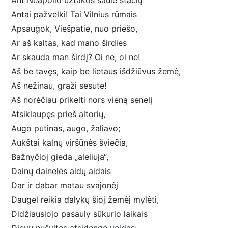
Ant Neapolio užtakos saulė stačių
Antai pažvelki! Tai Vilnius rūmais
Apsaugok, Viešpatie, nuo priešo,
Ar aš kaltas, kad mano širdies
Ar skauda man širdį? Oi ne, oi ne!
Aš be tavęs, kaip be lietaus išdžiūvus žemė,
Aš nežinau, graži sesute!
Aš norėčiau prikelti nors vieną senelį
Atsiklaupęs prieš altorių,
Augo putinas, augo, žaliavo;
Aukštai kalnų viršūnės šviečia,
Bažnyčioj gieda „aleliuja“,
Dainų dainelės aidų aidais
Dar ir dabar matau svajonėj
Daugel reikia dalykų šioj žemėj mylėti,
Didžiausiojo pasauly sūkurio laikais