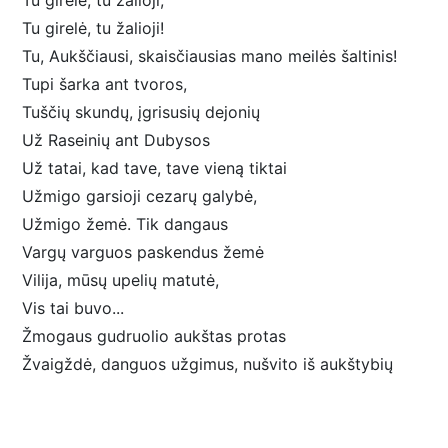
Tu girele, tu žalioji,
Tu girelė, tu žalioji!
Tu, Aukščiausi, skaisčiausias mano meilės šaltinis!
Tupi šarka ant tvoros,
Tuščių skundų, įgrisusių dejonių
Už Raseinių ant Dubysos
Už tatai, kad tave, tave vieną tiktai
Užmigo garsioji cezarų galybė,
Užmigo žemė. Tik dangaus
Vargų varguos paskendus žemė
Vilija, mūsų upelių matutė,
Vis tai buvo...
Žmogaus gudruolio aukštas protas
Žvaigždė, danguos užgimus, nušvito iš aukštybių