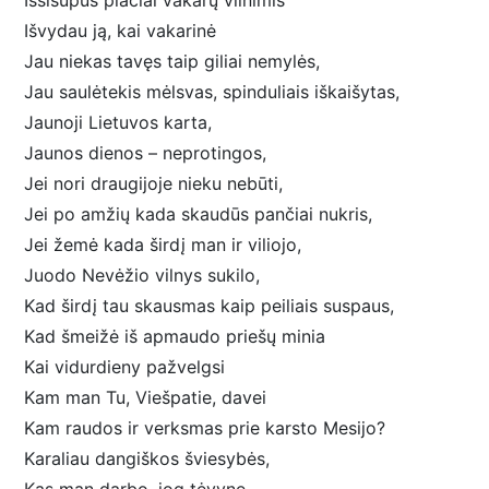
Išsisupus plačiai vakarų vilnimis
Išvydau ją, kai vakarinė
Jau niekas tavęs taip giliai nemylės,
Jau saulėtekis mėlsvas, spinduliais iškaišytas,
Jaunoji Lietuvos karta,
Jaunos dienos – neprotingos,
Jei nori draugijoje nieku nebūti,
Jei po amžių kada skaudūs pančiai nukris,
Jei žemė kada širdį man ir viliojo,
Juodo Nevėžio vilnys sukilo,
Kad širdį tau skausmas kaip peiliais suspaus,
Kad šmeižė iš apmaudo priešų minia
Kai vidurdieny pažvelgsi
Kam man Tu, Viešpatie, davei
Kam raudos ir verksmas prie karsto Mesijo?
Karaliau dangiškos šviesybės,