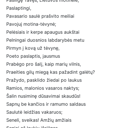
Pasiilgę Tavęs, Lietuvos motinėle,
Paslaptingi,
Pavasario saulė prašvito meiliai
Pavojuj motina-tėvynė;
Pelėsiais ir kerpe apaugus aukštai
Pelningai duosnios labdarybės metu
Pirmyn į kovą už tėvynę,
Poeto paslaptis, jausmus
Prabėgo pro šalį, kaip marių vilnis,
Praeities gilų miegą kas pažadint galėtų?
Pražydo, pasklido žiedai po laukus
Ramios, malonios vasaros naktys;
Šalin nusiminę dūsavimai skaudūs!
Sapnų be kančios ir ramumo saldaus
Saulutė leidžias vakaruos;
Seneli, sveikas! Amžių amžiais