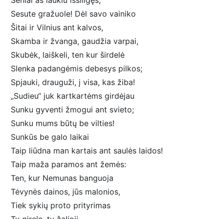
Seniai aš laukiu išsiilgęs,
Sesute gražuole! Dėl savo vainiko
Šitai ir Vilnius ant kalvos,
Skamba ir žvanga, gaudžia varpai,
Skubėk, laiškeli, ten kur širdelė
Slenka padangėmis debesys pilkos;
Spjauki, drauguži, į visa, kas žiba!
„Sudieu“ juk kartkartėms girdėjau
Sunku gyventi žmogui ant svieto;
Sunku mums būtų be vilties!
Sunkūs be galo laikai
Taip liūdna man kartais ant saulės laidos!
Taip maža paramos ant žemės:
Ten, kur Nemunas banguoja
Tėvynės dainos, jūs malonios,
Tiek sykių proto prityrimas