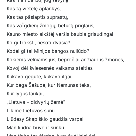
Kas man darbo, jog tėvynę
Kas tą vietelę aplankys,
Kas tas pãslaptis suprastų,
Kas vagdienį žmogų, beturtį priglaus,
Kauno miesto aikštėj veršis baubia griaudingai
Ko gi trokšti, nesoti dvasia?
Kodėl gi tai Minijos bangos nuliūdo?
Kokiems velniams jūs, bepročiai ar žiaurūs žmonės,
Kovoj dėl šviesesnės vaikams ateities
Kukavo gegutė, kukavo ilgai;
Kur bėga Šešupė, kur Nemunas teka,
Kur lygūs laukai,
„Lietuva – didvyrių žemė“
Likime Lietuvos sūnų
Liūdesy Skapiškio gaudžia varpai
Man liūdna buvo ir sunku