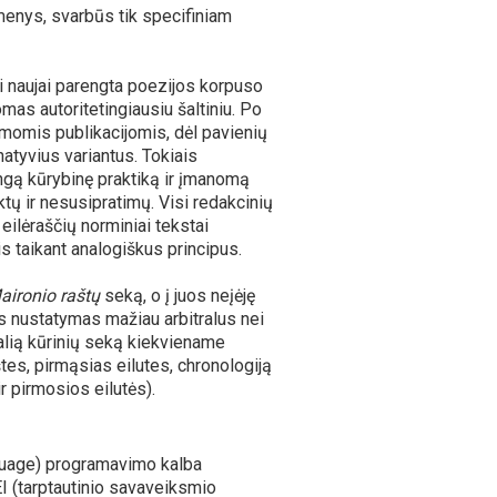
omenys, svarbūs tik specifiniam
tai naujai parengta poezijos korpuso
mas autoritetingiausiu šaltiniu. Po
irmomis publikacijomis, dėl pavienių
natyvius variantus. Tokiais
ingą kūrybinę praktiką ir įmanomą
ktų ir nesusipratimų. Visi redakcinių
ilėraščių norminiai tekstai
s taikant analogiškus principus.
aironio raštų
seką, o į juos neįėję
os nustatymas mažiau arbitralus nei
inalią kūrinių seką kiekviename
aštes, pirmąsias eilutes, chronologiją
 pirmosios eilutės).
guage) programavimo kalba
TEI (tarptautinio savaveiksmio