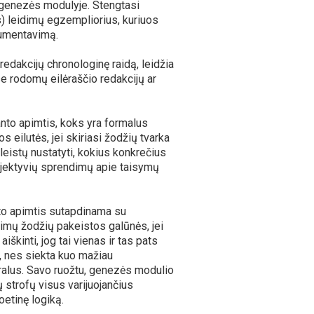
s genezės modulyje. Stengtasi
s) leidimų egzempliorius, kuriuos
kumentavimą.
edakcijų chronologinę raidą, leidžia
ose rodomų eilėraščio redakcijų ar
ianto apimtis, koks yra formalus
s eilutės, jei skiriasi žodžių tvarka
 leistų nustatyti, kokius konkrečius
jektyvių sprendimų apie taisymų
nto apimtis sutapdinama su
imų žodžių pakeistos galūnės, jei
škinti, jog tai vienas ir tas pats
, nes siekta kuo mažiau
bitralus. Savo ruožtu, genezės modulio
ų strofų visus varijuojančius
oetinę logiką.