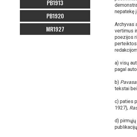
PB1913
demonstrac
nepatekę į
PB1920
Archyvas a
MR1927
vertimus i
poezijos r
perteiktos
redakcijoms
a) visų au
pagal auto
b)
Pavasar
tekstai be
c) paties
1927),
Ras
d) pirmųjų
publikacij