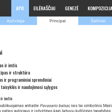
APIE
EILĖRAŠČIAI
GENEZĖ
KOMPOZICIJ
Apžvalga
Principai
Šaltiniai
ai
as ir imtis
tipas ir struktūra
s ir programiniai sprendiniai
 taisyklės ir naudojimosi sąlygos
 ir imtis
publikuojamas antrašte
Pavasario balsai
, nes tai simbolinis Mai
s paties autoriaus ir įsitvirtinęs kaip lietuvių kultūrinės tapatybė