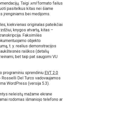
omendacijų. Taigi
xml
formato failus
oti pasitelkus kitas nei šiame
ems įrenginiams bei medijoms.
ės, kiekvienas originalas pateikčiai
zdžiui, knygos atvartą, kitas –
 transkripcija. Faksimilės
 dokumentuojamo objekto
mą, t. y. realius demonstracijos
 aukštesnės raiškos (detalių
rieinami, bet taip pat saugomi VU
o programiniu sprendiniu
EVT 2.0
to Rosselli Del Turco vadovaujamos
tema WordPress (versija 5.3).
 imtys neleistų mažame ekrane
kamai rodomas išmaniojo telefono ar