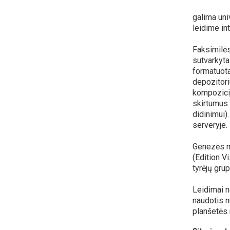
galima uni
leidime in
Faksimilė
sutvarkyta
formatuotas
depozitori
kompozicij
skirtumus 
didinimui)
serveryje.
Genezės m
(Edition V
tyrėjų gru
Leidimai n
naudotis n
planšetės 