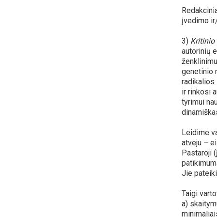
Redakcinia
įvedimo ir
3)
Kritinio
autorinių 
ženklinimu
genetinio 
radikalios
ir rinkosi
tyrimui na
dinamiškas
Leidime va
atveju – e
Pastaroji (
patikimuma
Jie pateik
Taigi vart
a) skaitym
minimaliai