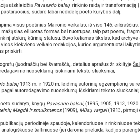
ija atskleidžia
Pavasario balsų
rinkinio raidą ir transformaciją 
 pastaruosius, sudaro labai nedidelę poeto kūrybos dalį.
pima visus poetinius Maironio veikalus, iš viso 146: eilėraščius
r mažąsias eiliuotas formas bei nuotrupas, taip pat poemų fragmen
inkinį atskirų kūrinių statusu. Buvo keliamas tikslas, kad archyve 
 visos kiekvieno veikalo redakcijos, kurios argumentuotai laikyt
 priskirti:
tografų (juodraščių bei švarraščių, detalius aprašus žr. skiltyje
Šal
redagavimo nuoseklumą išskiriami teksto sluoksniai;
io balsų
1913 m. ir 1920 m. leidimų autorinių egzempliorių su re
i pagal autoredagavimo nuoseklumą išskiriami teksto sluoksniai;
 poeto sudarytų knygų
Pavasario balsai
, (1895, 1905, 1913, 1920
einių Magdė ir smulkmenos
(1909),
Mūsų vargai
(1913, pirmoji 
 publikacijų periodinėje spaudoje, kalendoriuose ir rinkiniuose tek
ų analogiškuose šaltiniuose (jei daroma prielaida, kad jos parengto