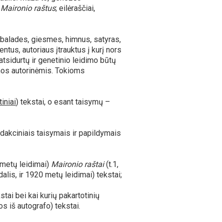
į
Maironio raštus
; eilėraščiai,
, balades, giesmes, himnus, satyras,
tus, autoriaus įtrauktus į kurį nors
atsidurtų ir genetinio leidimo būtų
inos autorinėmis. Tokioms
tiniai
) tekstai, o esant taisymų –
dakciniais taisymais ir papildymais
 metų leidimai)
Maironio raštai
(t.1,
dalis, ir 1920 metų leidimai) tekstai;
stai bei kai kurių pakartotinių
s iš autografo) tekstai.