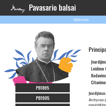
Pavasario balsai
Maironis
Princip
Įvardijim
Leidimo 
Kodavima
Citavimo
PB1895
Įvardijimas
PB1905
Archyvas 
pasirinkta