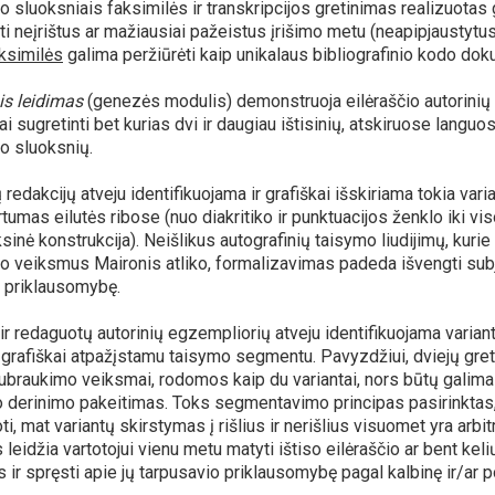
 sluoksniais faksimilės ir transkripcijos gretinimas realizuota
oti neįrištus ar mažiausiai pažeistus įrišimo metu (neapipjaustytu
ksimilės
galima peržiūrėti kaip unikalaus bibliografinio kodo do
is leidimas
(genezės modulis) demonstruoja eilėraščio autorinių r
nai sugretinti bet kurias dvi ir daugiau ištisinių, atskiruose langu
o sluoksnių.
 redakcijų atveju identifikuojama ir grafiškai išskiriama tokia var
tumas eilutės ribose (nuo diakritiko ir punktuacijos ženklo iki viso
ksinė konstrukcija). Neišlikus autografinių taisymo liudijimų, kurie
o veiksmus Maironis atliko, formalizavimas padeda išvengti sub
 priklausomybę.
ir redaguotų autorinių egzempliorių atveju identifikuojama varia
grafiškai atpažįstamu taisymo segmentu. Pavyzdžiui, dviejų gret
 nubraukimo veiksmai, rodomos kaip du variantai, nors būtų galima ai
o derinimo pakeitimas. Toks segmentavimo principas pasirinktas
oti, mat variantų skirstymas į rišlius ir nerišlius visuomet yra ar
 leidžia vartotojui vienu metu matyti ištiso eilėraščio ar bent keli
ir spręsti apie jų tarpusavio priklausomybę pagal kalbinę ir/ar p