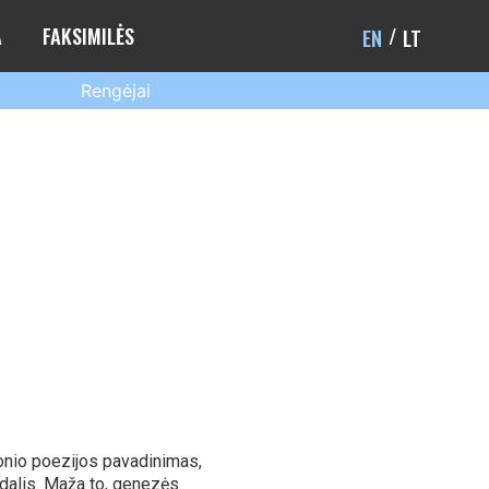
A
FAKSIMILĖS
EN
LT
Rengėjai
ronio poezijos pavadinimas,
s dalis. Maža to, genezės