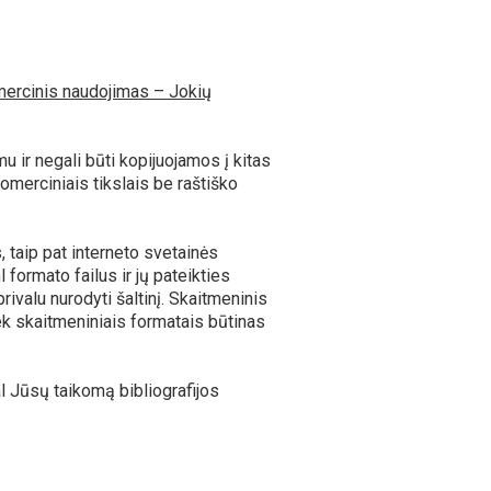
ercinis naudojimas – Jokių
u ir negali būti kopijuojamos į kitas
merciniais tikslais be raštiško
s, taip pat interneto svetainės
l formato failus ir jų pateikties
privalu nurodyti šaltinį. Skaitmeninis
iek skaitmeniniais formatais būtinas
l Jūsų taikomą bibliografijos