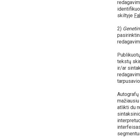
redagavimo
identifiku
skiltyje
Fa
2)
Genetin
pasirinkti
redagavim
Publikuotų
tekstų skir
ir/ar sinta
redagavim
tarpusavio
Autografų 
mažiausiu 
atlikti du
sintaksini
interpretu
interfeisas
segmentus 