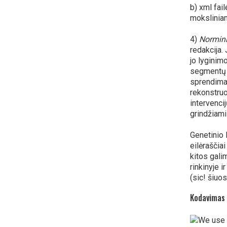
b) xml fai
moksliniam
4)
Normini
redakcija.
jo lyginim
segmentų p
sprendimai
rekonstruo
intervenci
grindžiami
Genetinio 
eilėraščia
kitos gali
rinkinyje i
(sic! šiuo
Kodavimas 