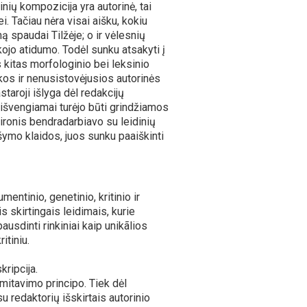
inių kompozicija yra autorinė, tai
. Tačiau nėra visai aišku, kokiu
ą spaudai Tilžėje; o ir vėlesnių
jo atidumo. Todėl sunku atsakyti į
s kitas morfologinio bei leksinio
s ir nenusistovėjusios autorinės
staroji išlyga dėl redakcijų
eišvengiamai turėjo būti grindžiamos
aironis bendradarbiavo su leidinių
ašymo klaidos, juos sunku paaiškinti
ntinio, genetinio, kritinio ir
is skirtingais leidimais, kurie
ausdinti rinkiniai kaip unikãlios
itiniu.
kripcija.
imitavimo principo. Tiek dėl
 redaktorių išskirtais autorinio