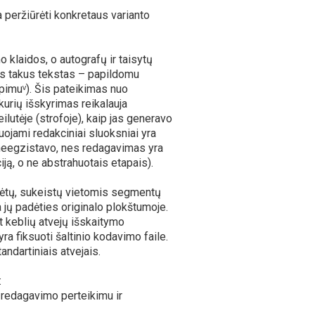
a peržiūrėti konkretaus varianto
 klaidos, o autografų ir taisytų
sis takus tekstas – papildomu
įterpimuᵛ). Šis pateikimas nuo
(kurių išskyrimas reikalauja
ilutėje (strofoje), kaip jas generavo
ojami redakciniai sluoksniai yra
ai neegzistavo, nes redagavimas yra
iją, o ne abstrahuotais etapais).
idėtų, sukeistų vietomis segmentų
 jų padėties originalo plokštumoje.
at keblių atvejų išskaitymo
ra fiksuoti šaltinio kodavimo faile.
ndartiniais atvejais.
:
 redagavimo perteikimu ir