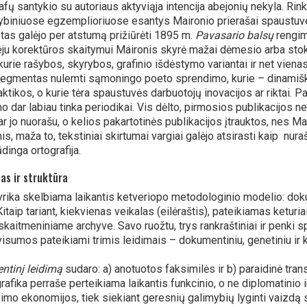
afų santykio su autoriaus aktyviąja intencija abejonių nekyla. Rink
idybiniuose egzemplioriuose esantys Maironio prierašai spaustuvei
as galėjo per atstumą prižiūrėti 1895 m.
Pavasario balsų
rengim
ju korektūros skaitymui Maironis skyrė mažai dėmesio arba stoko
kurie rašybos, skyrybos, grafinio išdėstymo variantai ir net viena
egmentas nulemti sąmoningo poeto sprendimo, kurie – dinamiško
ktikos, o kurie tėra spaustuvės darbuotojų inovacijos ar riktai. Pa
o dar labiau tinka periodikai. Vis dėlto, pirmosios publikacijos n
ar jo nuorašu, o kelios pakartotinės publikacijos įtrauktos, nes M
is, maža to, tekstiniai skirtumai vargiai galėjo atsirasti kaip nur
ūdinga ortografija.
as ir struktūra
yrika skelbiama laikantis ketveriopo metodologinio modelio: dokume
itaip tariant, kiekvienas veikalas (eilėraštis), pateikiamas keturia
skaitmeniniame archyve. Savo ruožtu, trys rankraštiniai ir penki sp
visumos pateikiami trimis leidimais – dokumentiniu, genetiniu ir kr
tinį leidimą
sudaro: a) anotuotos faksimilės ir b) paraidinė trans
grafika perraše perteikiama laikantis funkcinio, o ne diplomatinio 
mo ekonomijos, tiek siekiant geresnių galimybių lyginti vaizdą su