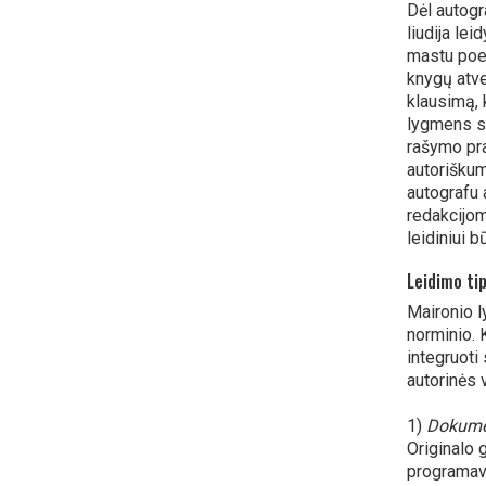
Dėl autogr
liudija le
mastu poet
knygų atve
klausimą, 
lygmens s
rašymo pra
autoriškum
autografu 
redakcijom
leidiniui b
Leidimo tip
Maironio l
norminio. K
integruoti 
autorinės 
1)
Dokumen
Originalo 
programavi