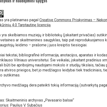
isyklės ir naudojimosi sąlygos
as yra platinamas pagal
Creative Commons Priskyrimas – Nekom
kūrinių 4.0 Tarptautinę licenciją
.
 yra skelbiamos muziejų ir bibliotekų (įskaitant privačias) sutikim
svetaines ar skaitmenines saugyklas, taip pat reprodukuojamos ko
saugotojų leidimo – prašome į juos kreiptis tiesiogiai.
ai tekstai, bibliografinė informacija, anotacijos, aparatas ir koda
iklauso Vilniaus universitetui. Šie veikalai, įskaitant pradinius xm
ali būti be apribojimų naudojami mokslo ir studijų tikslais, tačiau 
ra atviros prieigos, bet jo medžiagos leidybai tiek tradiciniais, t
to sutikimas.
archyvo medžiagą dera pateikti tokią informaciją (sutvarkytą paga
s: Skaitmeninis archyvas „Pavasario balsai“
torius: Paulius V. Subačius