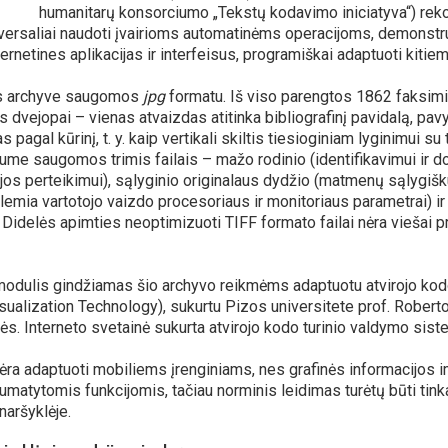
humanitarų konsorciumo „Tekstų kodavimo iniciatyva“) rek
versaliai naudoti įvairioms automatinėms operacijoms, demonstru
ternetines aplikacijas ir interfeisus, programiškai adaptuoti kiti
s archyve saugomos
jpg
formatu. Iš viso parengtos 1862 faksimil
s dvejopai – vienas atvaizdas atitinka bibliografinį pavidalą, pavy
 pagal kūrinį, t. y. kaip vertikali skiltis tiesioginiam lyginimui su
ume saugomos trimis failais – mažo rodinio (identifikavimui ir
os perteikimui), sąlyginio originalaus dydžio (matmenų sąlygišku
lemia vartotojo vaizdo procesoriaus ir monitoriaus parametrai) ir
. Didelės apimties neoptimizuoti TIFF formato failai nėra viešai p
odulis gindžiamas šio archyvo reikmėms adaptuotu atvirojo kod
isualization Technology), sukurtu Pizos universitete prof. Rober
pės. Interneto svetainė sukurta atvirojo kodo turinio valdymo sis
ėra adaptuoti mobiliems įrenginiams, nes grafinės informacijos
umatytomis funkcijomis, tačiau norminis leidimas turėtų būti tin
naršyklėje.