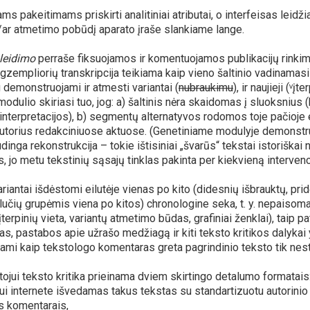
ms pakeitimams priskirti analitiniai atributai, o interfeisas leidži
/ar atmetimo pobūdį aparato įraše slankiame lange.
 leidimo
perraše fiksuojamos ir komentuojamos publikacijų rinkimo
egzempliorių transkripcija teikiama kaip vieno šaltinio vadinama
 demonstruojami ir atmesti variantai (
nubraukimu
), ir naujieji (ᵛ
modulio skiriasi tuo, jog: a) šaltinis nėra skaidomas į sluoksnius 
 interpretacijos), b) segmentų alternatyvos rodomos toje pačioje e
 autorius redakciniuose aktuose. (Genetiniame modulyje demonstru
udinga rekonstrukcija – tokie ištisiniai „švarūs“ tekstai istorišk
, jo metu tekstinių sąsajų tinklas pakinta per kiekvieną intervenc
riantai išdėstomi eilutėje vienas po kito (didesnių išbrauktų, pr
ilučių grupėmis viena po kitos) chronologine seka, t. y. nepaisoma
įterpinių vieta, variantų atmetimo būdas, grafiniai ženklai), taip p
s, pastabos apie užrašo medžiagą ir kiti teksto kritikos dalykai y
iami kaip tekstologo komentaras greta pagrindinio teksto tik nesta
otojui teksto kritika prieinama dviem skirtingo detalumo formatais
ui internete išvedamas takus tekstas su standartizuotu autorinio
s komentarais,