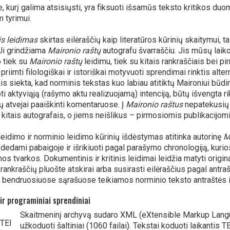
le, kurį galima atsisiųsti, yra fiksuoti išsamūs teksto kritikos du
 tyrimui.
s leidimas
skirtas eilėraščių kaip literatūros kūrinių skaitymui, 
 Ji grindžiama
Maironio raštų
autografu švarraščiu. Jis mūsų laiko
o tiek su
Maironio raštų
leidimu, tiek su kitais rankraščiais bei p
riimti filologiškai ir istoriškai motyvuoti sprendimai rinktis alter
s siekta, kad norminis tekstas kuo labiau atitiktų Maironiui būd
ti aktyviąją (rašymo aktu realizuojamą) intenciją, būtų išvengta ri
jų atvejai paaiškinti komentaruose. Į
Maironio raštus
nepatekusių e
 kitais autografais, o jiems neišlikus – pirmosiomis publikacijomi
leidimo ir norminio leidimo kūrinių išdėstymas atitinka autorinę
M
i dedami pabaigoje ir išrikiuoti pagal parašymo chronologiją, kuri
mos tvarkos. Dokumentinis ir kritinis leidimai leidžia matyti orig
r rankraščių pluošte atskirai arba susirasti eilėraščius pagal antr
s bendruosiuose sąrašuose teikiamos norminio teksto antraštės ir
ir programiniai sprendiniai
Skaitmeninį archyvą sudaro XML (eXtensible Markup Lan
užkoduoti šaltiniai (1060 failai). Tekstai koduoti laikantis 