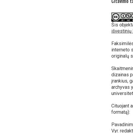
Citavimo ta
Šis objekt
išvestinių 
Faksimilės
interneto 
originalų 
Skaitmenini
dizainas pr
įrankius, g
archyvas y
universite
Cituojant 
formatą):
Pavadinima
Vyr. redak