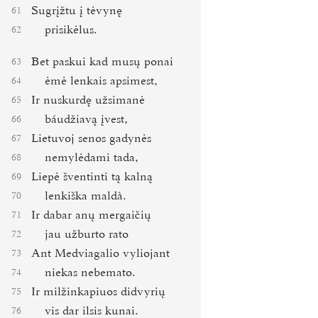
Sugrįžtu į tėvynę
61
prisikėlus.
62
Bet paskui kad musų ponai
63
ėmė lenkais apsimest,
64
Ir nuskurdę užsimanė
65
báudžiavą įvest,
66
Lietuvoj senos gadynės
67
nemylėdami tada,
68
Liepė šventinti tą kalną
69
lenkiška maldà.
70
Ir dabar anų mergaičių
71
jau užburto rato
72
Ant Medviagalio vyliojant
73
niekas nebemato.
74
Ir milžinkapiuos didvyrių
75
vis dar ilsis kunai.
76