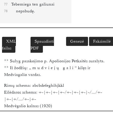
Tebemiega ten galiunai
77
nepabudę.
78
XML
Spausdinti
Genezė
Faksimilė
failas
PDF
**
Sulyg pasakojimo p.
Apolionijos Petkaitės
surašyta.
**
Iš žodžių:
„ m u d v i e j ų   g a l i “
kilęs ir
Medviagalio vardas.
Rimų schema:
abcbdefeghihjkkl
Eilėdaros schema:
+-|+-|+-|+-/+-|+-|+-|-/.../+-
|+-|+/.../+-|+-
Medvėgalio kalnas (1920)
Maironis, 1862–1932