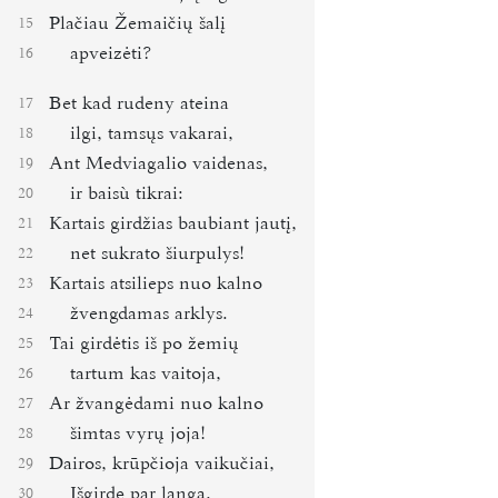
Plačiau Žemaičių šalį
15
apveizėti?
16
Bet kad rudeny ateina
17
ilgi, tamsųs vakarai,
18
Ant Medviagalio vaidenas,
19
ir baisù tikrai:
20
Kartais girdžias baubiant jautį,
21
net sukrato šiurpulys!
22
Kartais atsilieps nuo kalno
23
žvengdamas arklys.
24
Tai girdėtis iš po žemių
25
tartum kas vaitoja,
26
Ar žvangėdami nuo kalno
27
šimtas vyrų joja!
28
Dairos, krūpčioja vaikučiai,
29
Išgirdę par langą,
30