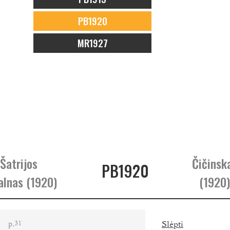
PB1920
MR1927
 Šatrijos
Čičinsk
PB1920
alnas (1920)
(1920)
p.
Slėpti
31