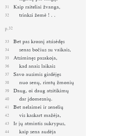
Kaip raiteliai žvanga,
31
trinksi žemė
! . .
32
p.
32
Bet pas krosnį atsisėdęs
33
senas bočius su vaikais,
34
Atsiminęs pasakoja,
35
kad anais laikais
36
Savo ausimis girdėjęs
37
nuo senų, rimtų žmonių
38
Daug, oi daug atsitikimų
39
dar įdomesnių.
40
Bet nelaimei ir senelių
41
vis kaskart mažėja,
42
Ir jų atmintis sukrypus,
43
kaip sena audėja
44