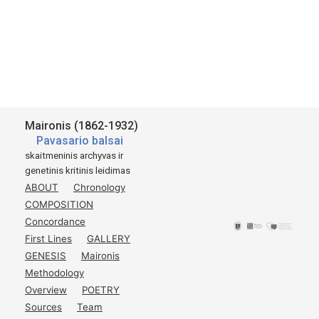
Paulius V. Subačius
general editor
Funder:
Research Council of Lithuania
Vilnius University
2018-2020
Available for academic research purposes only.
Maironis (1862-1932)
Pavasario balsai
Šaltinis:
skaitmeninis archyvas ir
genetinis kritinis leidimas
Maironis-Mačiulis.
ABOUT
Chronology
Pavasario Balsai
COMPOSITION
Penktą kartą atspausta ir žymiai padauginta.
Concordance
Tilžė
First Lines
GALLERY
1920
GENESIS
Maironis
Švento Kazimiero Draugijos leidinys.
Methodology
p.
31-32
Overview
POETRY
Sources
Team