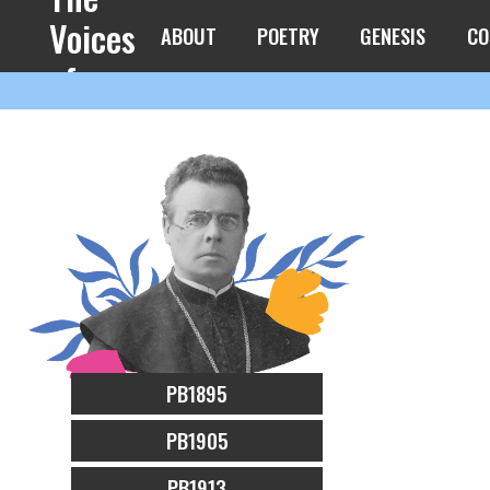
Voices
ABOUT
POETRY
GENESIS
CO
of
Spring
PB1895
PB1905
PB1913