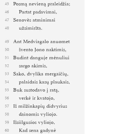
Posmą nevieną praleidžia;
45
Partat padavimai,
46
Senovès atminimai
47
užsimiršta.
48
Ant Medviagalo anuomet
49
švento Jono naktimis,
50
Budint danguje mėnuliui
51
sargo akimis,
52
Sako, dvylika mergaičių,
53
palaidais kasų plaukais,
54
Buk sustodavo į ratą,
55
verkė ir kvatojo,
56
Iš milžinkapių didvyrius
57
dainomis vyliojo.
58
Išsiilgusios vyliojo,
59
Kad sena gadynė
60