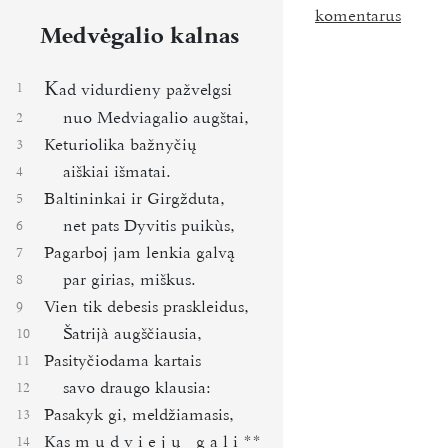
komentarus
Medvėgalio kalnas
K
1
ad vidurdieny pažvelgsi
nuo Medviagalio augštai,
2
Keturiolika bažnyčių
3
aiškiai išmatai.
4
Baltininkai ir Girgžduta,
5
net pats Dyvitis puikùs,
6
Pagarboj jam lenkia galvą
7
par girias, miškus.
8
Vien tik debesis praskleidus,
9
Šatrijà augščiausia,
10
Pasityčiodama kartais
11
savo draugo klausia:
12
Pasakyk gi, meldžiamasis,
13
Kas
m u d v i e j ų   g a l i
**
14