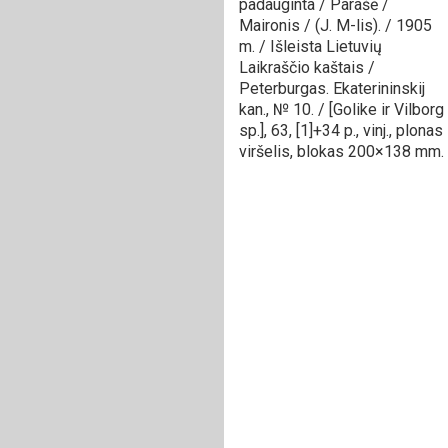
padauginta / Parašė /
Maironis / (J. M-lis). / 1905
m. / Išleista Lietuvių
Laikraščio kaštais /
Peterburgas. Ekaterininskij
kan., № 10. / [Golike ir Vilborg
sp.], 63, [1]+34 p., vinj., plonas
viršelis, blokas 200×138 mm.