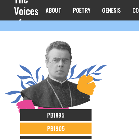
Voices
ABOUT
POETRY
GENESIS
CO
of
Spring
PB1895
PB1905