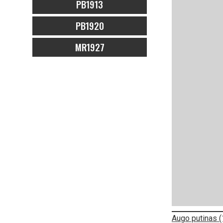
PB1913
PB1920
MR1927
Augo putinas 