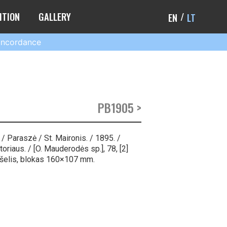
ITION
GALLERY
EN
LT
ncordance
PB1905 >
 / Paraszė / St. Maironis. / 1895. /
toriaus. / [O. Mauderodės sp.], 78, [2]
viršelis, blokas 160×107 mm.