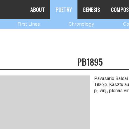
ABOUT
POETRY
GENESIS
COMPOS
First Lines
Chronology
Co
PB1895
Pavasario Balsai.
Tilźėje. Kasztu au
p., vinj., plonas 