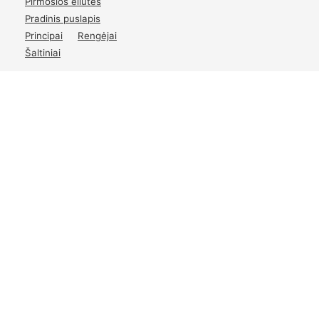
Pirmosios eilutės
Pradinis puslapis
Principai
Rengėjai
Šaltiniai