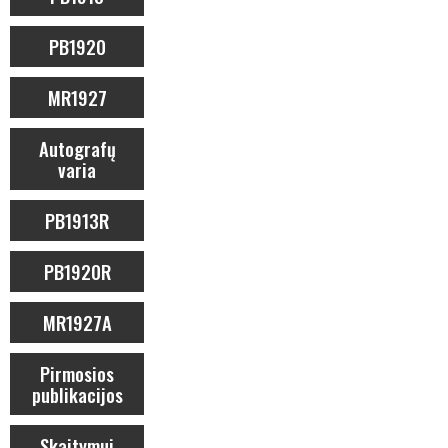
PB1920
MR1927
Autografų
varia
PB1913R
PB1920R
MR1927A
Pirmosios
publikacijos
Skaitymui