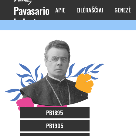
Pavasario
APIE
EILĖRAŠČIAI
GENEZĖ
balsai
PB1895
PB1905