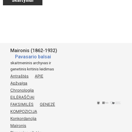
Maironis (1862-1932)
Pavasario balsai
skaitmeninis archyvas ir
genetinis kritinis leidimas
Antraštės
APIE
Apžvalga
Chronologija
EILĖRAŠČIAI
FAKSIMILĖS
GENEZĖ
KOMPOZICIJA
Konkordancija
Maironis