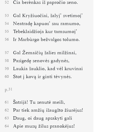
Čia berènkas iš papročio seno.
52
Gal Kryžiuočiai, šalyj’ svetimoj’
53
Neatradę kapuos’ sau ramumo,
54
Tebeklaidžioja kur tamsumoj’
55
Ir Marbùrgo bežvalgos tolumo.
56
Gal Žemaičių šalies milžinai,
57
Pasigedę senovės gadynės,
58
Laukia šauklio, kad vėl kruvinai
59
Stot į kovą ir ginti tėvynės.
60
p.
31
Šatrijà! Tu senutė meilì,
61
Par tiek amžių išaugšto žiurėjus!
62
Daug, oi daug apsakyti gali
63
Apie musų žilus pranokėjus!
64