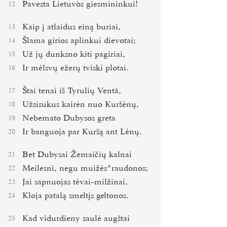
Pavesta Lietuvòs giesmininkui!
12
Kaip į atlaidus einą buriai,
13
Šlama girios aplinkui dievotai;
14
Už jų dunksno kiti pagiriai,
15
Ir mėlsvų ežerų tviski plotai.
16
Štai tenai iš Tyrulių Ventà,
17
Užsisukus kairėn nuo Kuršėnų,
18
Nebemato Dubysos greta
19
Ir banguoja par Kuršą ant Lėnų.
20
Bet Dubysai Žemaičių kalnai
21
Meilesnì, negu muižės*
raudonos;
22
Jai sapnuojas tėvai-milžinai,
23
Kloja patalą smeltįs geltonos.
24
Kad vidurdieny saulė augštai
25