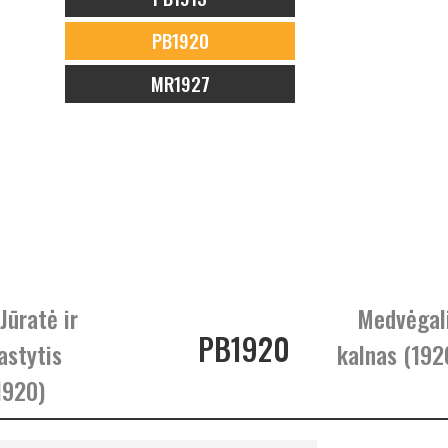
PB1920
MR1927
 Jūratė ir
Medvėgal
PB1920
astytis
kalnas (192
1920)