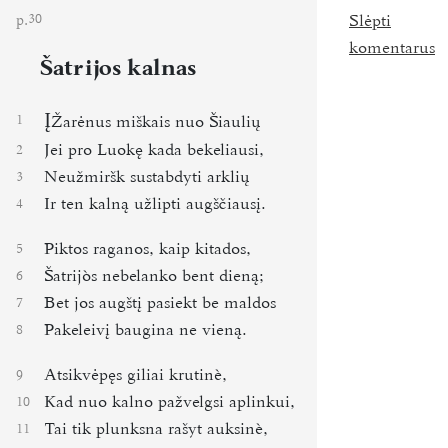
p.
Slėpti
30
komentarus
Šatrijos kalnas
Į
1
Žarėnus miškais nuo Šiaulių
Jei pro Luokę kada bekeliausi,
2
Neužmiršk sustabdyti arklių
3
Ir ten kalną užlipti augščiausį.
4
Piktos raganos, kaip kitados,
5
Šatrijòs nebelanko bent dieną;
6
Bet jos augštį pasiekt be maldos
7
Pakeleivį baugina ne vieną.
8
Atsikvėpęs giliai krutinè,
9
Kad nuo kalno pažvelgsi aplinkui,
10
Tai tik plunksna rašyt auksinè,
11