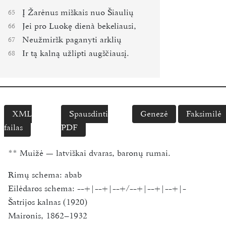
Į Žarėnus miškais nuo Šiaulių
65
Jei pro Luokę dienà bekeliausi,
66
Neužmiršk paganyti arklių
67
Ir tą kalną užlipti augščiausį.
68
XML
Spausdinti
Genezė
Faksimilė
failas
PDF
**
Muižė — latviškai dvaras, baronų rumai.
Rimų schema:
abab
Eilėdaros schema:
--+|--+|--+/--+|--+|--+|-
Šatrijos kalnas (1920)
Maironis, 1862–1932