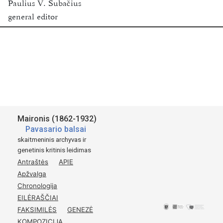
Paulius V. Subačius
general editor
Funder:
Research Council of Lithuania
Vilnius University
2018-2020
Available for academic research purposes only.
Šaltinis:
Maironis-Mačiulis.
Maironis (1862-1932)
Pavasario Balsai
Pavasario balsai
Penktą kartą atspausta ir žymiai padauginta.
skaitmeninis archyvas ir
genetinis kritinis leidimas
Tilžė
Antraštės
APIE
1920
Apžvalga
Švento Kazimiero Draugijos leidinys.
Chronologija
p.
30-31
EILĖRAŠČIAI
FAKSIMILĖS
GENEZĖ
KOMPOZICIJA