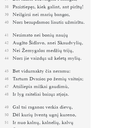
Pasistiepęs, kiek galint, ant pirštų!
38
Neišgirsi nei marių bangos,
39
Nors besupdamos liautis užmirštu.
40
Nesimato nei bonių naujų
41
Augšto Šidlavo, anei Skaudvylių,
42
Nei Žemygalos medžių trijų,
43
Nors jie vaizdųs už keletą mylių.
44
Bet vidurnakty čia neramu:
45
Tartum Dvasios po žemių vaitoja;
46
Atsiliepia miškai gaudimù,
47
Ir lyg raiteliai baisųs atjoja.
48
Gal tai raganos verkia dievų,
49
Dėl kurių šventą ugnį kureno,
50
Ir nuo kalnų, kalnelių, kalvų
51