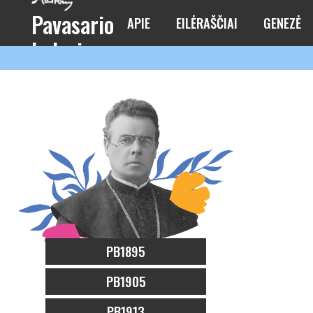
Pavasario
APIE
EILĖRAŠČIAI
GENEZĖ
balsai
PB1895
PB1905
PB1913