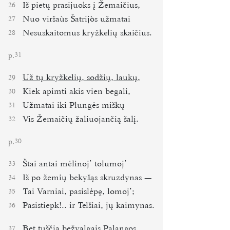
Iš pietų prasijuoks į Žemaičius,
26
Nuo viršaùs Šatrijòs užmatai
27
Nesuskaitomus kryžkelių skaičius.
28
p.
31
Už tų kryžkelių, sodžių, laukų,
29
Kiek apimti akis vien begali,
30
Užmatai iki Plungės miškų
31
Vis Žemaičių žaliuojančią šalį.
32
p.
30
Štai antai mėlinoj’ tolumoj’
33
Iš po žemių bekyšąs skruzdynas —
34
Tai Varniai, pasislėpę, lomoj’;
35
Pasistiepk!.. ir Telšiai, jų kaimynas.
36
Bet tuščia bežvalgais Palangos,
37