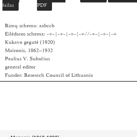
failas
PDF
Rimų schema:
aabccb
Eilėdaros schema:
-+-|-+-|-+-|-+//-+-|-+-|-+
Kukavo gegutė (1920)
Maironis, 1862–1932
Paulius V. Subačius
general editor
Funder:
Research Council of Lithuania
Vilnius University
2018-2020
Available for academic research purposes only.
Šaltinis:
Maironis-Mačiulis.
Pavasario Balsai