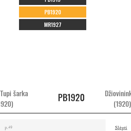
PB1920
MR1927
 Tupi šarka
Džiovinin
PB1920
1920)
(1920)
p.
Slėpti
49