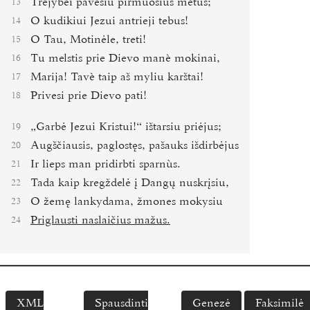
Trejybei pavesiu pirmuosius metus;
13
O kudikiui Jezui antrieji tebus!
14
O Tau, Motinėle, treti!
15
Tu melstis prie Dievo manè mokinai,
16
Marija! Tavè taip aš myliu karštai!
17
Privesi prie Dievo pati!
18
„Garbė Jezui Kristui!“ ištarsiu priėjus;
19
Augščiausis, paglostęs, pašauks išdirbėjus
20
Ir lieps man pridirbti sparnùs.
21
Tada kaip kregždelė į Dangų nuskrįsiu,
22
O žemę lankydama, žmones mokysiu
23
Priglausti naslaičius
mažus.
24
XML
Spausdinti
Genezė
Faksimilė