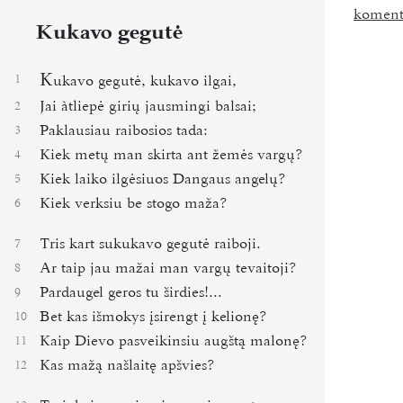
koment
Kukavo gegutė
K
1
ukavo gegutė, kukavo ilgai,
Jai àtliepė girių jausmingi balsai;
2
Paklausiau raibosios tada:
3
Kiek metų man skirta ant žemės vargų?
4
Kiek laiko ilgėsiuos Dangaus angelų?
5
Kiek verksiu be stogo maža?
6
Tris kart sukukavo gegutė raiboji.
7
Ar taip jau mažai man vargų tevaitoji?
8
Pardaugel geros tu širdies!...
9
Bet kas išmokys įsirengt į kelionę?
10
Kaip Dievo pasveikinsiu augštą malonę?
11
Kas mažą našlaitę apšvies?
12