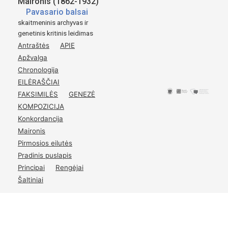
Maironis (1862-1932)
Penktą kartą atspausta ir žymiai padauginta.
Pavasario balsai
Tilžė
skaitmeninis archyvas ir
genetinis kritinis leidimas
1920
Antraštės
APIE
Švento Kazimiero Draugijos leidinys.
Apžvalga
p.
49
Chronologija
EILĖRAŠČIAI
FAKSIMILĖS
GENEZĖ
KOMPOZICIJA
Konkordancija
Maironis
Pirmosios eilutės
Pradinis puslapis
Principai
Rengėjai
Šaltiniai