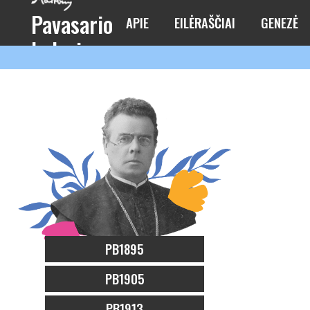
Pavasario
APIE
EILĖRAŠČIAI
GENEZĖ
balsai
PB1895
PB1905
PB1913