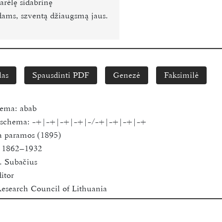
zarėlę sidabrinę
edams, szventą džiaugsmą jaus.
las
Spausdinti PDF
Genezė
Faksimilė
hema:
abab
s schema:
-+|-+|-+|-+|-/-+|-+|-+|-+
a paramos (1895)
, 1862–1932
. Subačius
itor
esearch Council of Lithuania
niversity
0