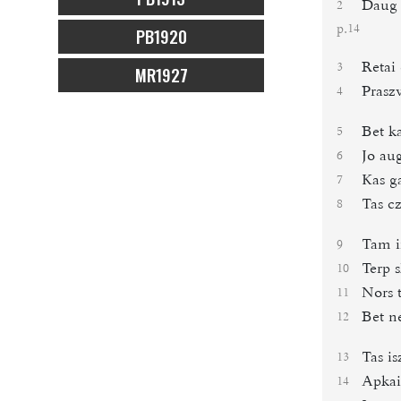
Daug 
2
p.
14
PB1920
Retai
3
MR1927
Praszv
4
Bet k
5
Jo au
6
Kas g
7
Tas cz
8
Tam i
9
Terp 
10
Nors 
11
Bet n
12
Tas is
13
Apkai
14