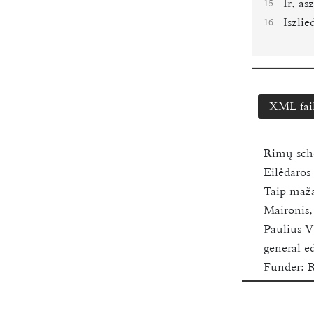
Ir, as
15
Iszli
16
XML fai
Rimų sc
Eilėdaro
Taip maž
Maironis
Paulius V
general ed
Funder:
R
Vilnius U
2018-202