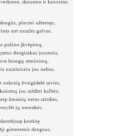
verksmo, skausmo ir kanczios;
 dangùs, placzei užtemęs,
inta ant naszlės galvos.
as pažino įkvėpimą,
gsztus dangiszkus jausmùs,
avo brangų atminimą,
ia naszlaicziu jau nebus.
r nakczią žvaigždelė szvies,
skaúsmų jau saldžei kalbės;
terp žmonių neras szirdies,
emylėt jų nemokės.
zkentėjusę krutinę
tįs giesmemis dangaus,