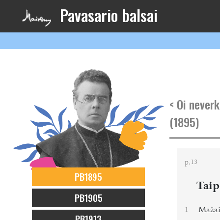
Pavasario balsai
< Oi neverk
(1895)
p.
13
PB1895
Taip
PB1905
Mažai
1
PB1913