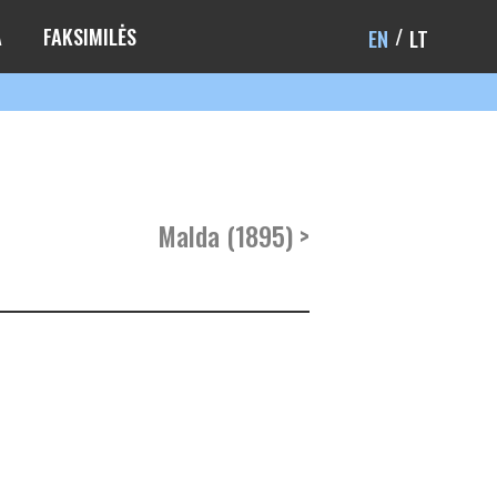
A
FAKSIMILĖS
EN
LT
Malda (1895) >