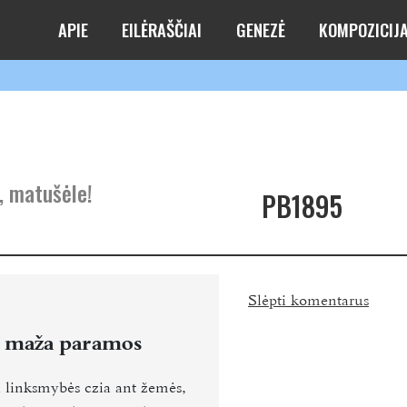
APIE
EILĖRAŠČIAI
GENEZĖ
KOMPOZICIJ
, matušėle!
PB1895
Slėpti komentarus
 maža paramos
 linksmybės czia ant žemės,