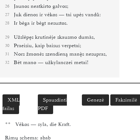
Jaunos neatkirto galvos;
26
Juk dienos ir vėkos ― tai upės vandů:
27
Ir bėga ir bėgt nesustos.
28
Užslėpęs krutinėje skausmo dumàs,
29
Praeisiu, kaip baisus verpetai;
30
Nors žmonės szendieną mans nesupras,
31
Bėt mano ― užkylanczei metai!
32
XML
Spausdinti
Genezė
Faksimilė
failas
PDF
**
Vėkos ― syla,
die Kraft
.
Rimų schema:
abab