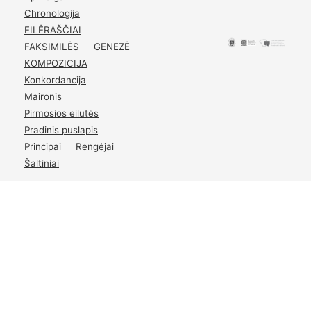
Kasztu autoriaus.
Chronologija
p.
15-16
EILĖRAŠČIAI
FAKSIMILĖS
GENEZĖ
KOMPOZICIJA
Konkordancija
Maironis
Pirmosios eilutės
Pradinis puslapis
Principai
Rengėjai
Šaltiniai