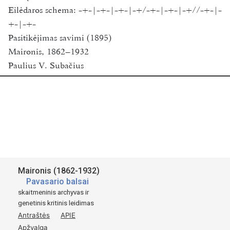
Eilėdaros schema:
-+-|-+-|-+-|-+/-+-|-+-|-+//-+-|-
+-|-+-
Pasitikėjimas savimi (1895)
Maironis, 1862–1932
Paulius V. Subačius
general editor
Funder:
Research Council of Lithuania
Vilnius University
2018-2020
Available for academic research purposes only.
Šaltinis:
Maironis (1862-1932)
St. Maironis
Pavasario balsai
Pavasario Balsai
skaitmeninis archyvas ir
genetinis kritinis leidimas
Tilźėje.
Antraštės
APIE
1895
Apžvalga