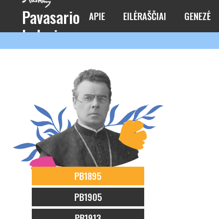
Pavasario
APIE
EILĖRAŠČIAI
GENEZĖ
balsai
PB1895
PB1905
PB1913