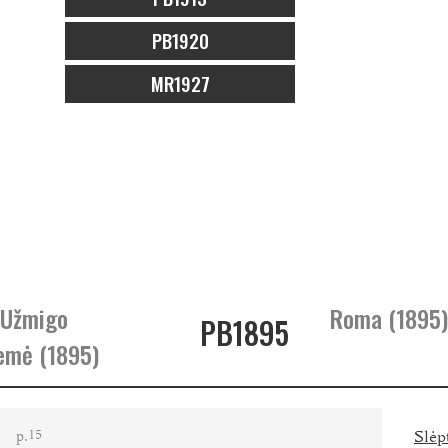
PB1920
MR1927
 Užmigo
Roma (1895)
PB1895
emė (1895)
p.
Slėp
15