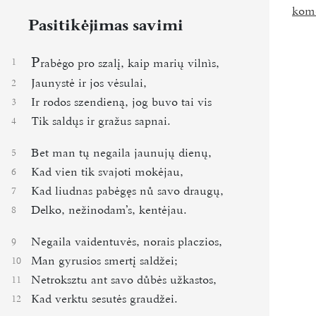
kom
Pasitikėjimas savimi
P
1
rabėgo pro szalį, kaip marių vilnìs,
Jaunystė ir jos vėsulai,
2
Ir rodos szendieną, jog buvo tai vis
3
Tik saldųs ir gražus sapnai.
4
Bet man tų negaila jaunujų dienų,
5
Kad vien tik svajoti mokėjau,
6
Kad liudnas pabėgęs nů savo draugų,
7
Delko, nežinodamʼs, kentėjau.
8
Negaila vaidentuvės, norais placzios,
9
Man gyrusios smertį saldžei;
10
Netroksztu ant savo důbės užkastos,
11
Kad verktu sesutės graudžei.
12