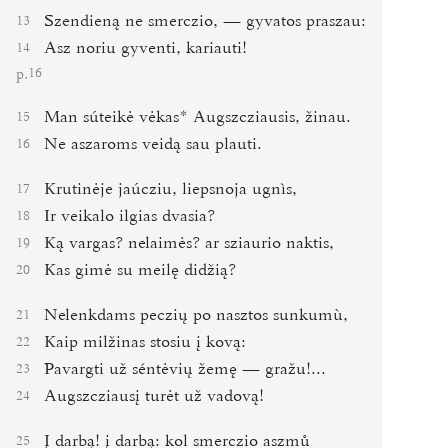
Szendieną ne smerczio, ― gyvatos praszau:
13
Asz noriu gyventi, kariauti!
14
p.
16
Man súteikė vėkas*
Augszcziausis, žinau.
15
Ne aszaroms veidą sau plauti.
16
Krutinėje jaúcziu, liepsnoja ugnìs,
17
Ir veikalo ilgias dvasia?
18
Ką vargas? nelaimės? ar sziaurio naktis,
19
Kas gimė su meilę didžią?
20
Nelenkdams peczių po nasztos sunkumù,
21
Kaip milžinas stosiu į kovą:
22
Pavargti už séntėvių žemę ― gražu!...
23
Augszcziausį turėt už vadovą!
24
Į darbą! į darbą: kol smerczio aszmů
25