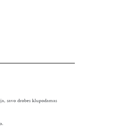
koja, savo drobes klupodamas
o.