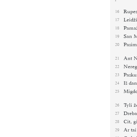
Rupest
16
Leidži
17
Pamaž
18
San M
19
Pasime
20
Ant N
21
Nereg
22
Pasku
23
Iš da
24
Migdo
25
Tyli 
26
Dreba,
27
Cit, g
28
Ar tai
29