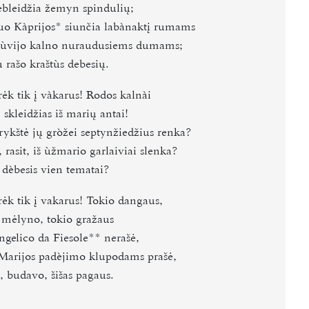
ebleidžia žemyn spindulių;
uo Kàprijos*
siunčia labànaktį rumams
zùvijo kalno nuraudusiems dumams;
 rašo kraštùs debesių.
ėk tik į vàkarus! Rodos kalnài
skleidžias iš marių antai!
rykštė jų gròžei septynžiedžius renka?
, rasit, iš ùžmario garlaiviai slenka?
 dèbesis vien tematai?
rėk tik į vakarus! Tokio dangaus,
 mėlyno, tokio gražaus
ngelico da Fiesole**
nerašė,
Marijos padèjimo klupodams prašė,
, budavo, šišas pagaus.