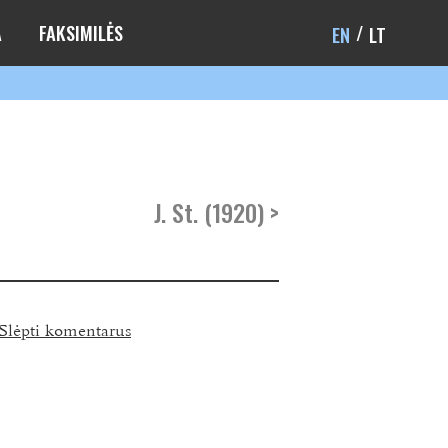
A
FAKSIMILĖS
EN
LT
J. St. (1920) >
Slėpti komentarus