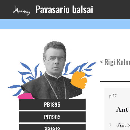
Pavasario balsai
< Rigi Kul
p.
57
PB1895
Ant 
PB1905
A
1
nt 
PB1913