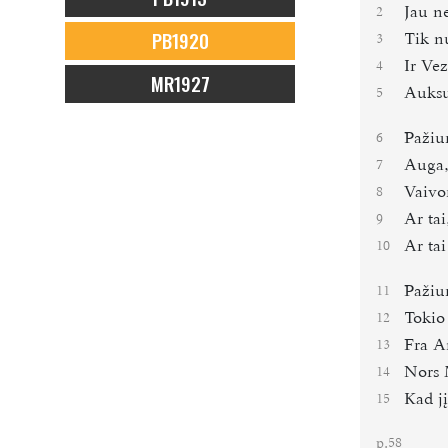
Jau n
2
PB1920
Tik n
3
Ir Ve
4
MR1927
Auksu
5
Pažiur
6
Auga, 
7
Vaivo
8
Ar tai
9
Ar tai
10
Pažiu
11
Tokio
12
Fra A
13
Nors 
14
Kad jį
15
p.
58