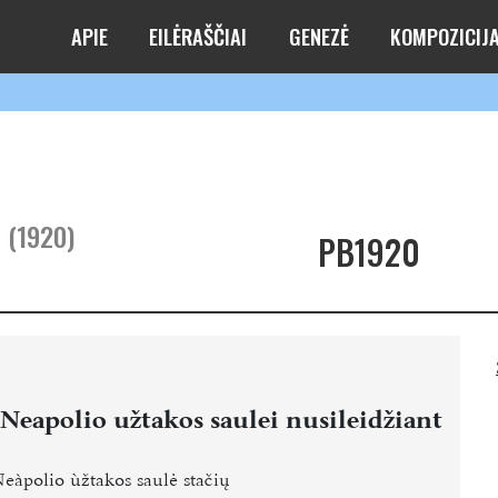
APIE
EILĖRAŠČIAI
GENEZĖ
KOMPOZICIJ
m (1920)
PB1920
Neapolio užtakos saulei nusileidžiant
Neàpolio ùžtakos saulė stačių