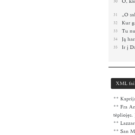
O, kai
30
„O sa
31
Kur ga
32
Tu nu
33
Ją har
34
Ir į D
35
XML fai
**
Kaprij
**
Fra An
tėpliojęs
**
Lazzar
**
San Ma