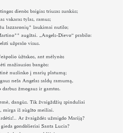
ingos dienòs baigias triusas sunkùs;
as vakaras tylas, ramus;
u lazzaronių*
šaukimai nutilo;
artino**
augštai. „Angels-Dievo“ prabilo:
lsti užprašo visus.
eàpolio ùžtakos, ant mėlynòs
ėti mažiausios bangòs:
tinė nuslinko į marių platumą;
ngaus neša Angelas saldų ramumą,
 darbus žmogaus ir gamtos.
žemė, dangùs. Tik žvaigždžių spinduliai
 mirga iš aùgšto meiliai.
irdėtis!.. Ar žvaigždės užmigdo Mariją?
 gieda gondòlieriai Santa Lucia?