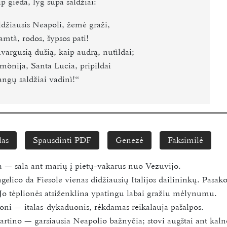
p gieda, lyg supa saldžiai:
ldžiausis Neapoli, žemė graži,
mtà, rodos, šypsos pati!
vargusią dušią, kaip audrą, nutìldai;
mònija, Santa Lucia, pripildai
angų saldžiai vadinì!“
las
Spausdinti PDF
Genezė
Faksimilė
a — sala ant marių į pietų-vakarus nuo Vezuvijo.
gelico da Fiesole vienas didžiausių Italijos dailininkų. Pasa
. Jo tėplionės atsiženklina ypatingu labai gražiu mėlynumu.
oni — italas-dykaduonis, rėkdamas reikalauja pašalpos.
rtino — garsiausia Neapolio bažnyčia; stovi augštai ant kaln