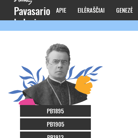
Pavasario
APIE
EILĖRAŠČIAI
GENEZĖ
balsai
PB1895
PB1905
PB1913