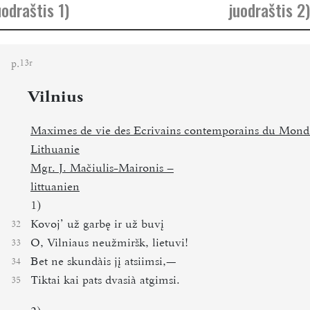
uodraštis 1)
juodraštis 2)
p.
13r
Vilnius
Maximes de vie des Ecrivains contemporains du Monde
Lithuanie
Mgr.
J. Mačiulis-Maironis –
littuanien
1)
Kovoj’ už garbę ir už buvį
32
O, Vilniaus neužmiršk, lietuvi!
33
Bet ne skundàis jį atsiimsi,—
34
Tiktai kai pats dvasià atgimsi.
35