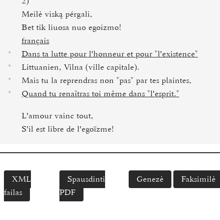
2)
Meilė viską pérgali,
Bet tik liuosa nuo egoizmo!
français
Dans ta lutte pour l'honneur et pour
l'existence
*
Littuanien, Vilna (ville capitale).
*
Mais tu la reprendras non
pas
par tes plaintes,
*
Quand tu renaîtras toi même dans
l'esprit.
*
L'amour vainc tout,
S'il est libre de l'egoïzme!
XML
Spausdinti
Genezė
Faksimilė
failas
PDF