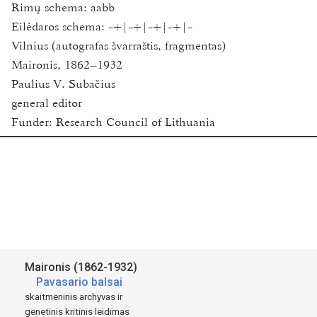
Rimų schema:
aabb
Eilėdaros schema:
-+|-+|-+|-+|-
Vilnius (autografas švarraštis, fragmentas)
Maironis, 1862–1932
Paulius V. Subačius
general editor
Funder:
Research Council of Lithuania
Vilnius University
2018-2020
Available for academic research purposes only.
Šaltinis:
Maironis (1862-1932)
Pavasario balsai
skaitmeninis archyvas ir
genetinis kritinis leidimas