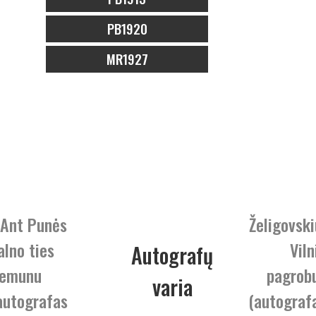
PB1920
MR1927
 Ant Punės
Želigovski
alno ties
Viln
Autografų
emunu
pagrob
varia
autografas
(autograf