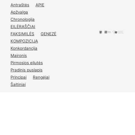
Antraštės
APIE
Apžvalga
Chronologija
EILĖRAŠČIAI
FAKSIMILĖS
GENEZĖ
KOMPOZICIJA
Konkordancija
Maironis
Pirmosios eilutės
Pradinis puslapis
Principai
Rengėjai
Šaltiniai