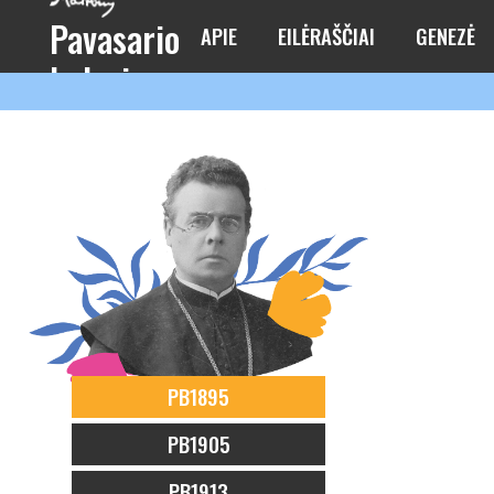
Pavasario
APIE
EILĖRAŠČIAI
GENEZĖ
balsai
PB1895
PB1905
PB1913