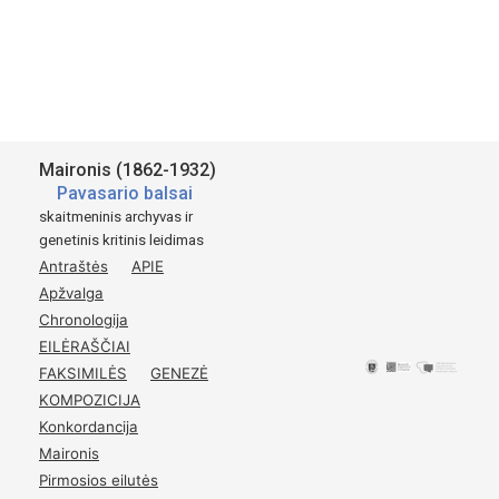
Vilnius University
2018-2020
Available for academic research purposes only.
Šaltinis:
St. Maironis
Maironis (1862-1932)
Pavasario Balsai
Pavasario balsai
Tilźėje.
skaitmeninis archyvas ir
genetinis kritinis leidimas
1895
Antraštės
APIE
Kasztu autoriaus.
Apžvalga
p.
4–5
Chronologija
EILĖRAŠČIAI
FAKSIMILĖS
GENEZĖ
KOMPOZICIJA
Konkordancija
Maironis
Pirmosios eilutės