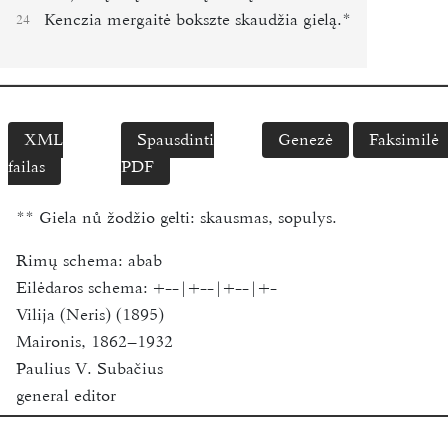
Kenczia mergaitė bokszte skaudžia gielą.*
24
XML
Spausdinti
Genezė
Faksimilė
failas
PDF
**
Giela nů žodžio gelti: skausmas, sopulys.
Rimų schema:
abab
Eilėdaros schema:
+--|+--|+--|+-
Vilija (Neris) (1895)
Maironis, 1862–1932
Paulius V. Subačius
general editor
Funder:
Research Council of Lithuania