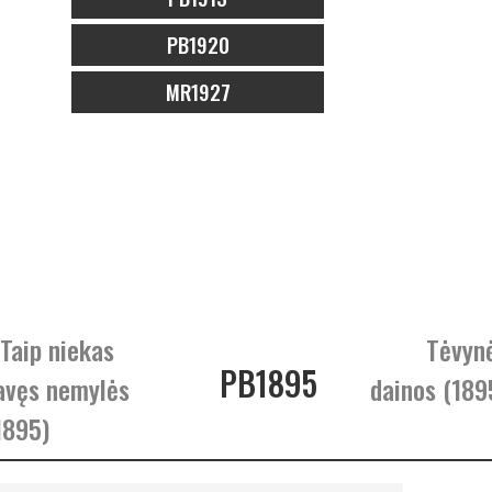
PB1920
MR1927
 Taip niekas
Tėvyn
PB1895
avęs nemylės
dainos (189
1895)