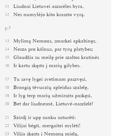
Liudnai Lietuvei aszarėles byra,
11
Nes numylėjo kito kraszto vyrą.
12
p.
5
Mylimą Nemons, smarkei apkabinęs,
13
Nesza pro kálnus, par tyrų platybes;
14
Glaudžia su meilę prie szaltos krutinės
15
Ir kartu skęsta į marių gilybes.
16
Tu savę lygei svetimam paszvęsi,
17
Brangią tėvuczių apleidus szalelę,
18
Ir lyg terp marių užmirszta paskęsi,
19
Bet dar liudnesnė, Lietuvė-naszlelė!
20
Szirdį ir upę sunku suturėti:
21
Vilijai bėgti, mergaitei mylėti!
22
Vilija skęsta į Nemoną mielą,
23