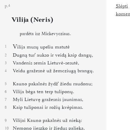
p.
Slėpti
4
komen
Vilija (Neris)
pardėta isz Mickevycziaus.
V
1
ilija musų upeliu matutė
Dugną turʼ aukso ir veidą kaip dangų,
2
Vandenis semia Lietuvė-sesutė,
3
Veidu gražesnė už žemcziugą brangų.
4
Kauno pakalnės žydžʼ žiedu raudonu;
5
Vilija bėga ten terp tuliponų.
6
Myli Lietuvę gražesnis jaunimas,
7
Kaip tuliponai ir rožių kvėpimas.
8
Vilijai Kauno pakalnės už nieką:
9
Nemono jieszko ir žiedus palieka.
10