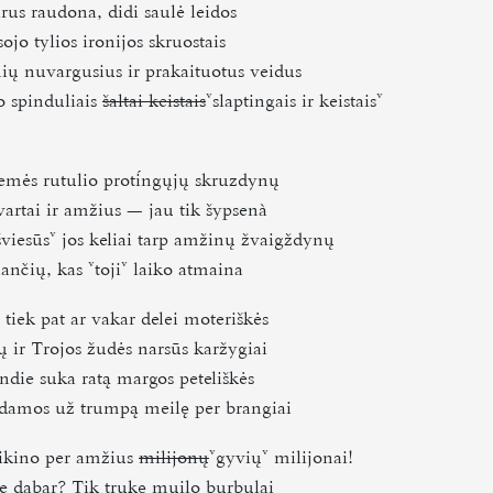
rus raudona, didi saulė leidos
sojo tylios ironijos skruostais
ų nuvargusius ir prakaituotus veidus
o spinduliais
šaltai keistais
slaptingais ir keistais
emės rutulio protngųjų skruzdynų
lvartai ir amžius — jau tik šypsenà
šviesūs
jos keliai tarp amžinų žvaigždynų
ančių, kas
toji
laiko atmaina
s tiek pat ar vakar delei moteriškės
ų ir Trojos žudės narsūs karžygiai
ndie suka ratą margos peteliškės
amos už trumpą meilę per brangiai
eikino per amžius
milijonų
gyvių
milijonai!
ie dabar? Tik trukę muilo burbulai