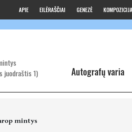
APIE
EILĖRAŠČIAI
GENEZĖ
KOMPOZICIJ
mintys
Autografų varia
 juodraštis 1)
arop mintys