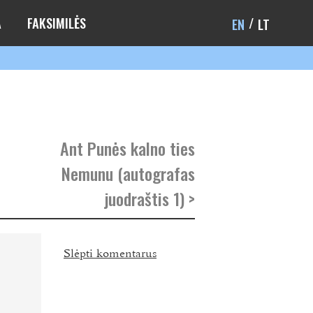
A
FAKSIMILĖS
EN
LT
Ant Punės kalno ties
Nemunu (autografas
juodraštis 1) >
Slėpti komentarus