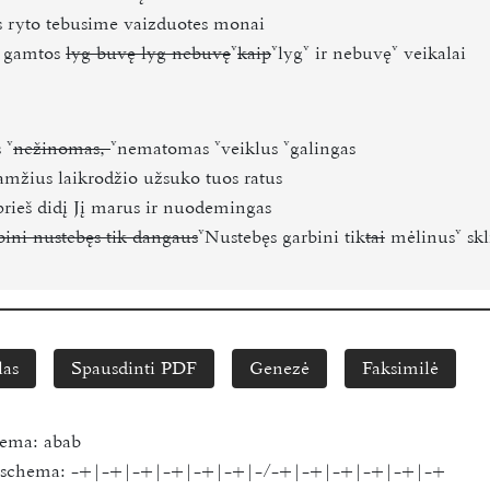
s ryto tebusime vaizduotes monai
 gamtos
lyg buvę lyg nebuvę
kaip
lyg
ir nebuvę
veikalai
s
nežinomas,
nematomas
veiklus
galingas
 amžius laikrodžio užsuko tuos ratus
prieš didį Jį marus ir nuodemingas
bini nustebęs tik dangaus
Nustebęs garbini tik
tai
mėlinus
skl
las
Spausdinti PDF
Genezė
Faksimilė
hema:
abab
s schema:
-+|-+|-+|-+|-+|-+|-/-+|-+|-+|-+|-+|-+