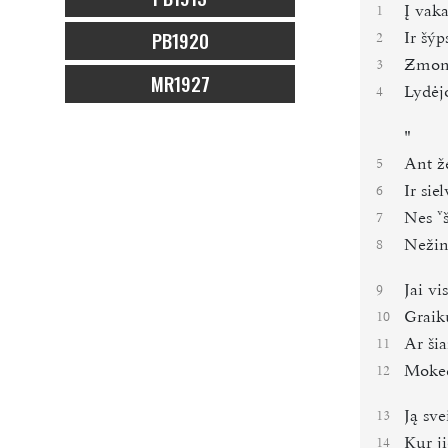
Į vaka
1
PB1920
Ir šýp
2
Ƶmoni
3
MR1927
Lydėj
4
"
Ant ž
5
Ir sie
6
Nes
7
Nežin
8
Jai vi
9
Graik
10
Ar šia
11
Moked
12
Ją sv
13
Kur j
14