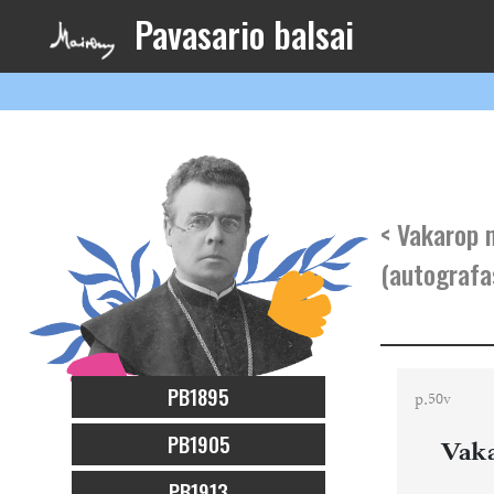
Pavasario balsai
< Vakarop 
(autografas
PB1895
p.
50v
PB1905
Vak
PB1913