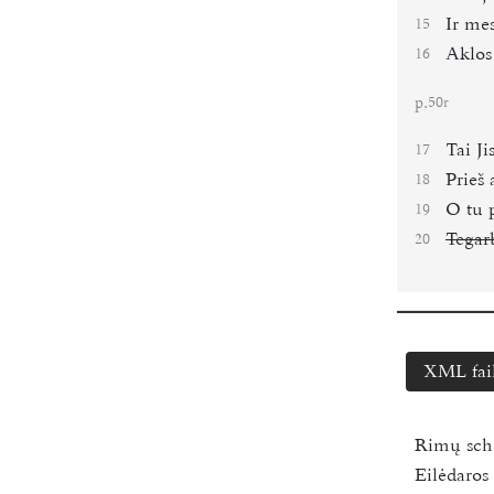
Ir me
15
Aklos
16
p.
50r
Tai Ji
17
Prieš
18
O tu 
19
Tegar
20
XML fai
Rimų sc
Eilėdaro