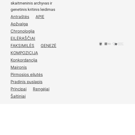
Tilźėje.
skaitmeninis archyvas ir
genetinis kritinis leidimas
1895
Antraštės
APIE
Kasztu autoriaus.
Apžvalga
p.
7
Chronologija
EILĖRAŠČIAI
FAKSIMILĖS
GENEZĖ
KOMPOZICIJA
Konkordancija
Maironis
Pirmosios eilutės
Pradinis puslapis
Principai
Rengėjai
Šaltiniai