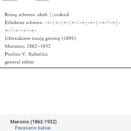
Rimų schema:
abab ||ccdccd
Eilėdaros schema:
-+-|+-|+-|+-/-+|-+-|--+//-+|-
+//-+/-+/-+-
Užtrauksme naują giesmę (1895)
Maironis, 1862–1932
Paulius V. Subačius
general editor
Funder:
Research Council of Lithuania
Vilnius University
2018-2020
Available for academic research purposes only.
Šaltinis:
St. Maironis
Maironis (1862-1932)
Pavasario Balsai
Pavasario balsai