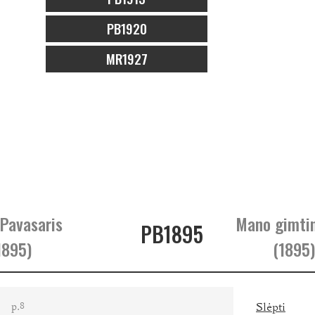
PB1920
MR1927
 Pavasaris
Mano gimti
PB1895
1895)
(1895)
p.
Slėpti
8