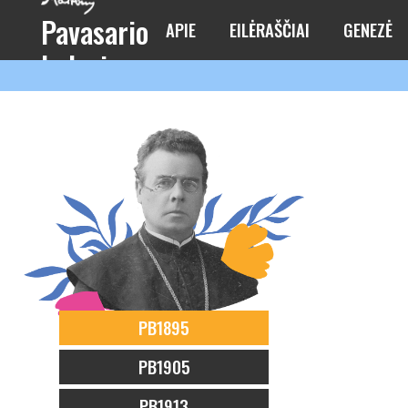
Pavasario
APIE
EILĖRAŠČIAI
GENEZĖ
balsai
PB1895
PB1905
PB1913