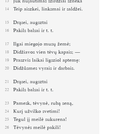
Juk nujautimas szirdžiai szneka
13
Teip aiszkei, linksmai ir saldžei.
14
Drąsei, augsztai
15
Pakils balsai ir t. t.
16
Ilgai miegojo musų žemė;
17
Didžiavos vien tėvų kapais; ―
18
Praszvis laikai ligsziol aptemę:
19
Didžůsmes vyrais ir darbais.
20
Drąsei, augsztai
21
Pakils balsai ir t. t.
22
Pamesk, tėvynė, rubą seną,
23
Kurį užvilko svetimi!
24
Tegul jį meilė sukurena!
25
Tėvynės meilė pakili!
26