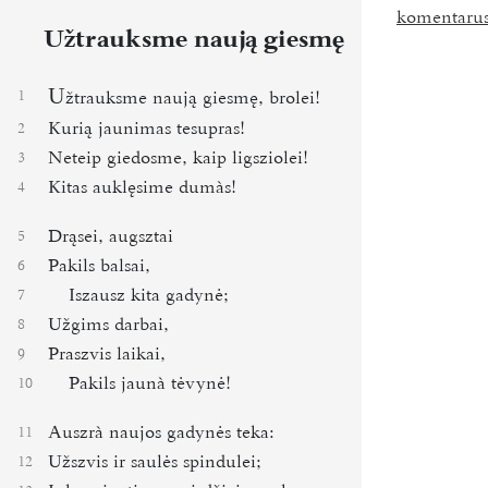
komentaru
Užtrauksme naują giesmę
U
1
žtrauksme naują giesmę, brolei!
Kurią jaunimas tesupras!
2
Neteip giedosme, kaip ligsziolei!
3
Kitas auklęsime dumàs!
4
Drąsei, augsztai
5
Pakils balsai,
6
Iszausz kita gadynė;
7
Užgims darbai,
8
Praszvis laikai,
9
Pakils jaunà tėvynė!
10
Auszrà naujos gadynės teka:
11
Užszvis ir saulės spindulei;
12