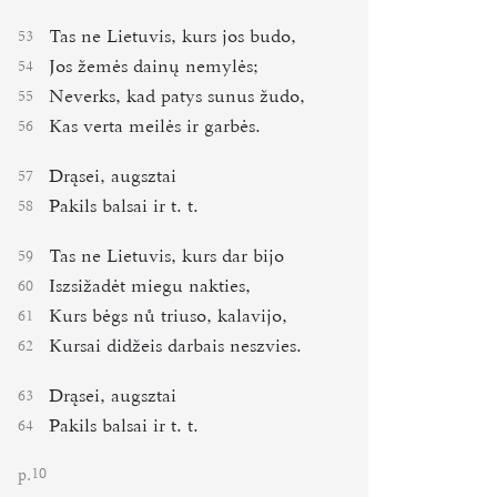
Tas ne Lietuvis, kurs jos budo,
53
Jos žemės dainų nemylės;
54
Neverks, kad patys sunus žudo,
55
Kas verta meilės ir garbės.
56
Drąsei, augsztai
57
Pakils balsai ir t. t.
58
Tas ne Lietuvis, kurs dar bijo
59
Iszsižadėt miegu nakties,
60
Kurs bėgs nů triuso, kalavijo,
61
Kursai didžeis darbais neszvies.
62
Drąsei, augsztai
63
Pakils balsai ir t. t.
64
p.
10