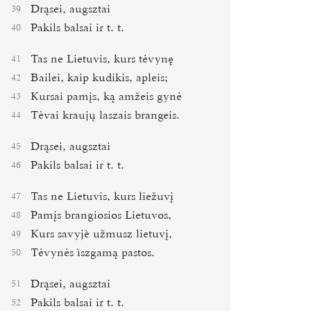
Drąsei, augsztai
39
Pakils balsai ir t. t.
40
Tas ne Lietuvis, kurs tėvynę
41
Bailei, kaip kudikis, apleis;
42
Kursai pamįs, ką amžeis gynė
43
Tėvai kraujų laszais brangeis.
44
Drąsei, augsztai
45
Pakils balsai ir t. t.
46
Tas ne Lietuvis, kurs liežuvį
47
Pamįs brangiosios Lietuvos,
48
Kurs savyjè užmusz lietuvį,
49
Tėvynės ìszgamą pastos.
50
Drąsei, augsztai
51
Pakils balsai ir t. t.
52