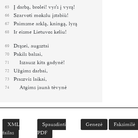
Į darbą, brolei! vyrʼs į vyrą!
65
Szarvoti mokslu įstabiù!
66
Paimsme arklą, kningą, lyrą
67
Ir eisme Lietuvos keliu!
68
Drąsei, augsztai
69
Pakils balsai,
70
Iszausz kita gadynė!
71
Užgims darbai,
72
Praszvis laikai,
73
Atgims jaunà tėvynė
74
XML
Spausdinti
Genezė
Faksimilė
failas
PDF