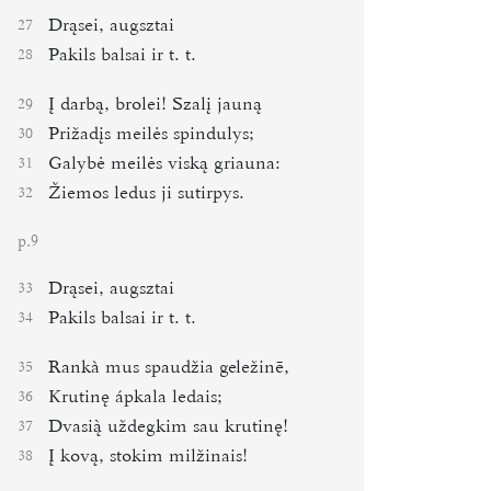
Drąsei, augsztai
27
Pakils balsai ir t. t.
28
Į darbą, brolei! Szalį jauną
29
Prižadįs meilės spindulys;
30
Galybė meilės viską griauna:
31
Žiemos ledus ji sutirpys.
32
p.
9
Drąsei, augsztai
33
Pakils balsai ir t. t.
34
Rankà mus spaudžia geležinē,
35
Krutinę ápkala ledais;
36
Dvasi uždegkim sau krutinę!
37
Į kovą, stokim milžinais!
38