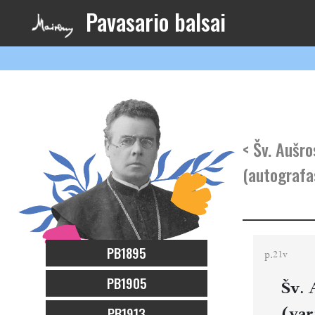
Pavasario balsai
< Šv. Aušro
(autografa
PB1895
p.
21v
PB1905
Šv. 
PB1913
(var