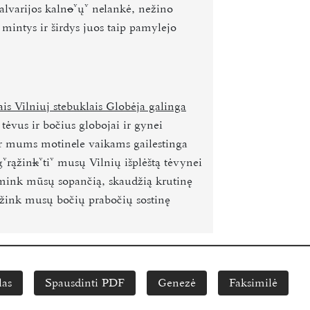
alvarijos kaln
o
ų
nelankė, nežino
mintys ir širdys juos taip pamylejo
is Vilniuj stebuklais Globėja galinga
 tėvus
i
r bočius globojai ir gynei
r mums motinele vaikams gailestinga
g
rąžin
k
ti
musų Vilnių išplėštą tėvynei
ink mūsų sopančią, skaudžią krutinę
žink musų bočių prabočių sostinę
las
Spausdinti PDF
Genezė
Faksimilė