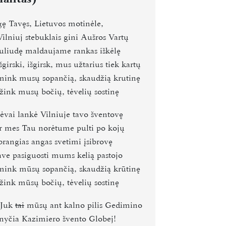
gę Tavęs, Lietuvos motinėle,
ilniuj stebuklais g
i
ni Aušros Vartų
nuliudę maldaujame rankas iškėlę
šgirski, išgirsk, mus užtarius
tiek kartų
ink musų sopančią, skaudžią krutinę
žink musų bočių, tėvelių sostinę
tėvai lankė Vilniuje tavo šventovę
ir mes Tau norėtume pulti po kojų
brangias angas svetimi įsibrovę
ave pasiguosti mums keli
ą
pastojo
ink mūsų sopančią, skaudžią krūtinę
žink mūsų bočių, tėvelių sostinę
Juk
tai
mūsų ant kalno pilis Gedimino
žnyčia Kazimiero švento Globej!