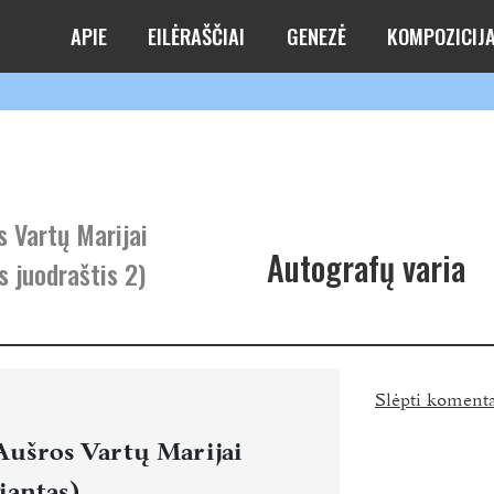
APIE
EILĖRAŠČIAI
GENEZĖ
KOMPOZICIJ
s Vartų Marijai
Autografų varia
s juodraštis 2)
Slėpti koment
Aušros Vartų Marijai
iantas)