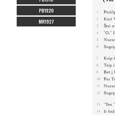
PB1920
Pasiil
1
Kuri V
2
MR1927
Štai 
3
O,
I
4
Nuram
5
Sugrą
6
Kaip 
7
Taip 
8
Bet į 
9
Pas T
10
Nuram
11
Sugrą
12
Ten
13
Ir ba
14