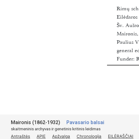
Rimų sc
Eilėdaro
Šv. Aušros
Maironis
Paulius V
general ed
Funder:
R
Vilnius U
2018-202
Available
Šaltinis:
Maironis (1862-1932)
Pavasario balsai
skaitmeninis archyvas ir genetinis kritinis leidimas
Antraštės
APIE
Apžvalga
Chronologija
EILĖRAŠČIAI