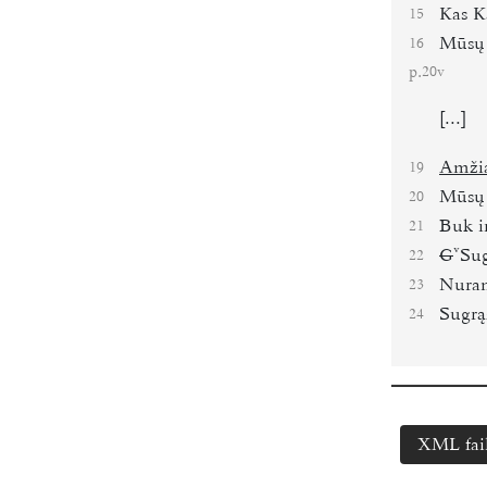
Kas K
15
Mūsų 
16
p.
20v
[...]
Amžia
19
Mūsų
20
Buk i
21
G
Su
22
Nuram
23
Sugrą
24
XML fai