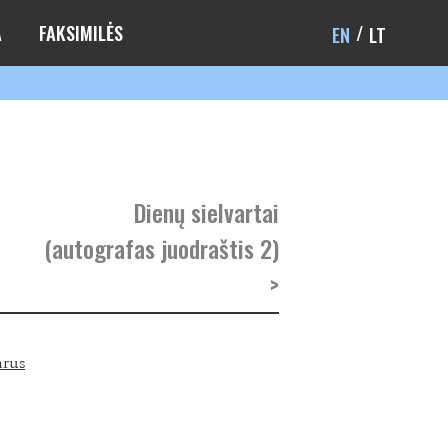
A
FAKSIMILĖS
EN
LT
Dienų sielvartai
(autografas juodraštis 2)
>
arus