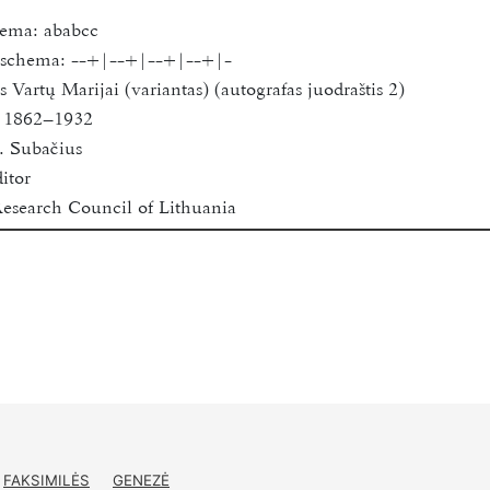
hema:
ababcc
s schema:
--+|--+|--+|--+|-
 Vartų Marijai (variantas) (autografas juodraštis 2)
, 1862–1932
. Subačius
itor
esearch Council of Lithuania
niversity
0
 for academic research purposes only.
FAKSIMILĖS
GENEZĖ