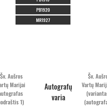
PB1920
MR1927
 Šv. Aušros
Šv. Aušr
artų Marijai
Vartų Marij
Autografų
autografas
(varianta
varia
uodraštis 1)
(autograf