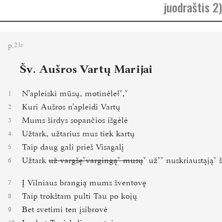
juodraštis 2)
p.
21r
Šv. Aušros Vartų Marijai
Nʼapleiski mūsų, motinėle
!
,
1
Kuri Aušros nʼapleidi Vartų
2
Mums širdys sopančios išgėlė
3
Užtark, užtarius
mus tiek kartų
4
Taip daug gali prieš Visagalį
5
Užtark
už vargšę
vargingą
musų
už
nuskriaustąją
š
6
Į Vilniaus brangią mums šventovę
7
Taip trokštam pulti Tau po kojų
8
Bet svetimi ten įsibrovė
9