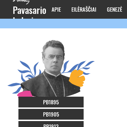
Pavasario
APIE
EILĖRAŠČIAI
GENEZĖ
balsai
PB1895
PB1905
PB1913