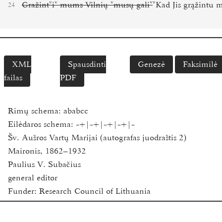
Gražint
i
mums
Vilnių
musų
gali
Kad Jis grąžintu 
24
XML
Spausdinti
Genezė
Faksimilė
failas
PDF
Rimų schema:
ababcc
Eilėdaros schema:
-+|-+|-+|-+|-
Šv. Aušros Vartų Marijai (autografas juodraštis 2)
Maironis, 1862–1932
Paulius V. Subačius
general editor
Funder:
Research Council of Lithuania
Vilnius University
2018-2020