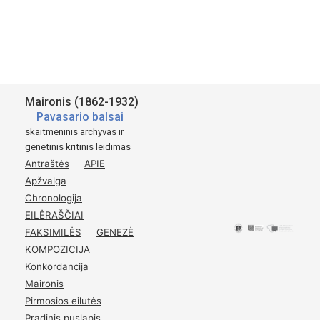
Available for academic research purposes only.
Šaltinis:
Maironis (1862-1932)
Pavasario balsai
skaitmeninis archyvas ir
genetinis kritinis leidimas
Antraštės
APIE
Apžvalga
Chronologija
EILĖRAŠČIAI
FAKSIMILĖS
GENEZĖ
KOMPOZICIJA
Konkordancija
Maironis
Pirmosios eilutės
Pradinis puslapis