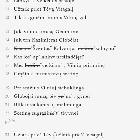
Lankyt Tavè kelius pastojo
10
Užtark prieš Tėvą Visagalį
11
Tik Jis grąžint mums Vilnių gali
12
Juk Vilnius mūsų Gedimino
13
Juk ten Kazimieras Globėjas
14
Kas ten
Šventos
Kalvarijos
nežino
kalnyno
15
Kas
jos
ap
lankyt nesižadėjęs?
16
Mes
liudim
verkiam
, Vilnių prisiminę
17
Grąžinki mums tėvų sostinę
18
Per amžius Vilniuj stebuklinga
19
Globojai musų tėv
yn
us
, gynei
20
Būk ir vaikams jų maloninga
21
Sostinę sugrąžin
k
t
tėvynei
22
p.
21v
Užtark
prieš Tėvą
užtark prieš
Visagalį
23