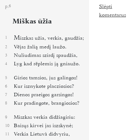
p.
Slėpti
6
komentarus
Miškas ūžia
M
1
iszkas užia, verkia, gaudžia;
Vējas žalią medį laužo.
2
Nuliudimas szirdį spaudžia,
3
Lyg kad rēplemis ją gniaužo.
4
Girios tamsios, jus galingos!
5
Kur isznykote placziosios?
6
Dienos praeigos garsingos!
7
Kur pradingote, brangiosios?
8
Miszkas verkia didžiagiriu:
9
Baisųs kirvei jas iszskynė;
10
Verkia Lietuvà didvyriu,
11