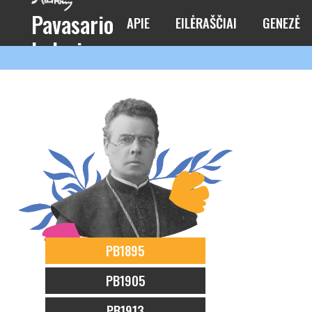
Pavasario
APIE
EILĖRAŠČIAI
GENEZĖ
balsai
PB1895
PB1905
PB1913