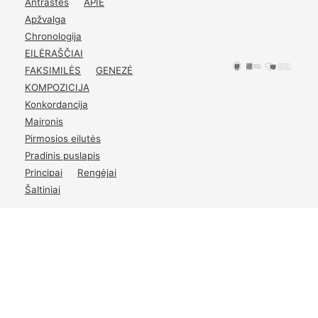
Antraštės
APIE
p.
6
Apžvalga
Chronologija
EILĖRAŠČIAI
FAKSIMILĖS
GENEZĖ
KOMPOZICIJA
Konkordancija
Maironis
Pirmosios eilutės
Pradinis puslapis
Principai
Rengėjai
Šaltiniai