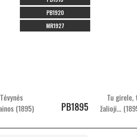
PB1920
MR1927
 Tėvynės
Tu girele, 
PB1895
ainos (1895)
žalioji… (189