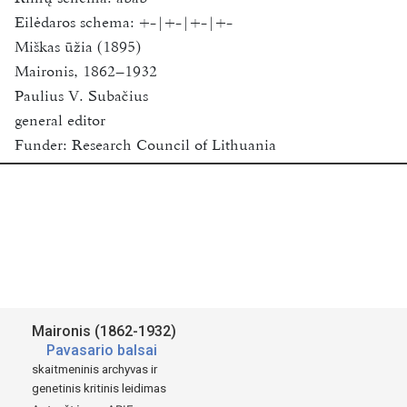
Eilėdaros schema:
+-|+-|+-|+-
Miškas ūžia (1895)
Maironis, 1862–1932
Paulius V. Subačius
general editor
Funder:
Research Council of Lithuania
Vilnius University
2018-2020
Available for academic research purposes only.
Šaltinis:
St. Maironis
Pavasario Balsai
Maironis (1862-1932)
Tilźėje.
Pavasario balsai
1895
skaitmeninis archyvas ir
genetinis kritinis leidimas
Kasztu autoriaus.