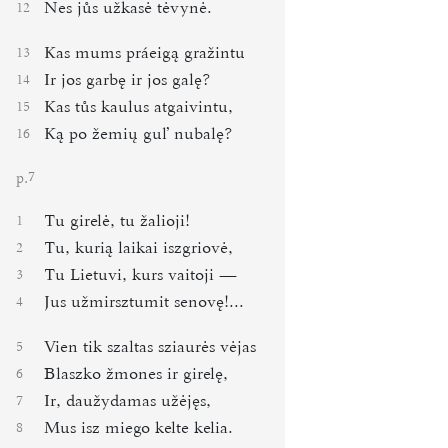
Nes jůs užkasė tėvynė.
12
Kas mums práeigą gražintu
13
Ir jos garbę ir jos galę?
14
Kas tůs kaulus atgaivintu,
15
Ką po žemių gulʼ nubalę?
16
p.
7
Tu girelė, tu žalioji!
1
Tu, kurią laikai iszgriovė,
2
Tu Lietuvi, kurs vaitoji ―
3
Jus užmirsztumit senovę!...
4
Vien tik szaltas sziaurės vėjas
5
Blaszko žmones ir girelę,
6
Ir, daužydamas užėjęs,
7
Mus isz miego kelte kelia.
8