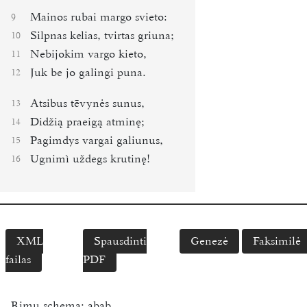
Mainos rubai margo svieto:
9
Silpnas kelias, tvirtas griuna;
10
Nebijokim vargo kieto,
11
Juk be jo galingi puna.
12
Atsibus tēvynės sunus,
13
Didžią praeigą atminę;
14
Pagimdys vargai galiunus,
15
Ugnimì uždegs krutinę!
16
XML
Spausdinti
Genezė
Faksimilė
failas
PDF
Rimų schema:
abab