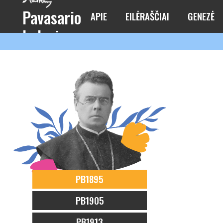
Pavasario
APIE
EILĖRAŠČIAI
GENEZĖ
balsai
PB1895
PB1905
PB1913