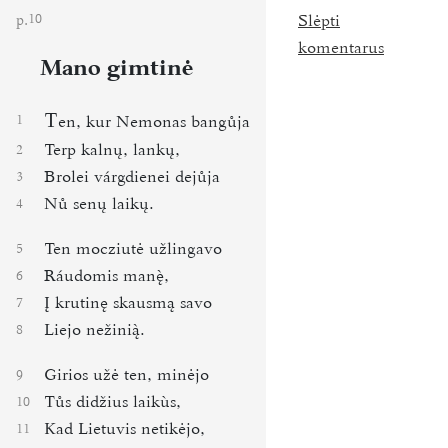
p.
Slėpti
10
komentarus
Mano gimtinė
T
1
en, kur Nemonas bangůja
Terp kalnų, lankų,
2
Brolei várgdienei dejůja
3
Nů senų laikų.
4
Ten mocziutė užlingavo
5
Ráudomis man,
6
Į krutinę skausmą savo
7
Liejo nežini.
8
Girios užė ten, minėjo
9
Tůs didžius laikùs,
10
Kad Lietuvis netikėjo,
11