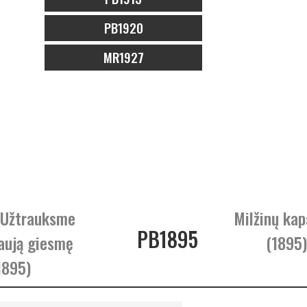
PB1920
MR1927
 Užtrauksme
Milžinų kap
PB1895
aują giesmę
(1895)
1895)