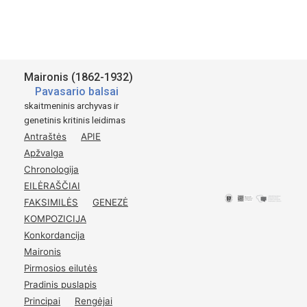
Šaltinis:
St. Maironis
Pavasario Balsai
Maironis (1862-1932)
Tilźėje.
Pavasario balsai
1895
skaitmeninis archyvas ir
genetinis kritinis leidimas
Kasztu autoriaus.
Antraštės
APIE
p.
10-11
Apžvalga
Chronologija
EILĖRAŠČIAI
FAKSIMILĖS
GENEZĖ
KOMPOZICIJA
Konkordancija
Maironis
Pirmosios eilutės
Pradinis puslapis
Principai
Rengėjai