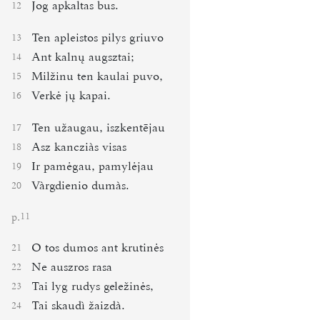
Jog apkaltas bus.
12
Ten apleistos pilys griuvo
13
Ant kalnų augsztai;
14
Milžinu ten kaulai puvo,
15
Verkė jų kapai.
16
Ten užaugau, iszkentējau
17
Asz kancziàs visas
18
Ir pamėgau, pamylėjau
19
Vàrgdienio dumàs.
20
p.
11
O tos dumos ant krutinės
21
Ne auszros rasa
22
Tai lyg rudys geležinės,
23
Tai skaudì žaizdà.
24