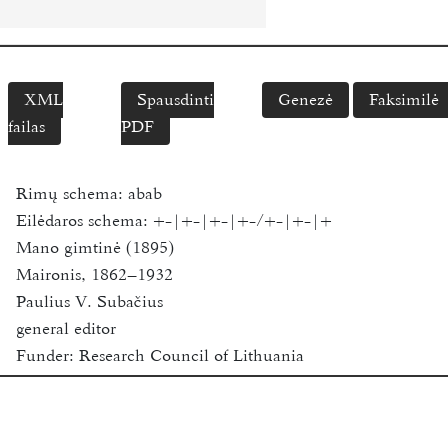
XML
Spausdinti
Genezė
Faksimilė
failas
PDF
Rimų schema:
abab
Eilėdaros schema:
+-|+-|+-|+-/+-|+-|+
Mano gimtinė (1895)
Maironis, 1862–1932
Paulius V. Subačius
general editor
Funder:
Research Council of Lithuania
Vilnius University
2018-2020
Available for academic research purposes only.