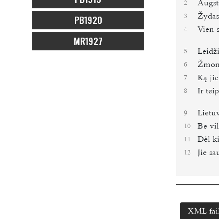
Augst
2
Žydas 
3
PB1920
Vien 
4
MR1927
Leidži
5
Žmonė
6
Ką jie
7
Ir tei
8
Lietu
9
Be vil
10
Dėl k
11
Jie sa
12
XML fai