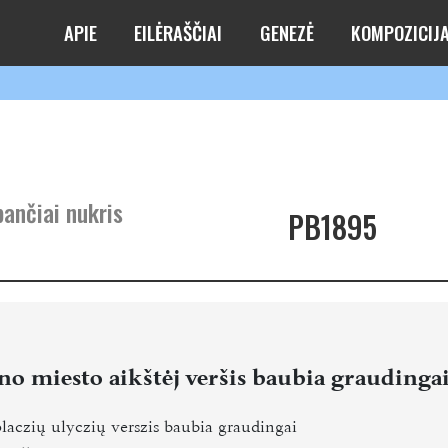
APIE
EILĖRAŠČIAI
GENEZĖ
KOMPOZICIJ
pančiai nukris
PB1895
o miesto aikštėj veršis baubia graudingai
placzių ulyczių verszis baubia graudingai