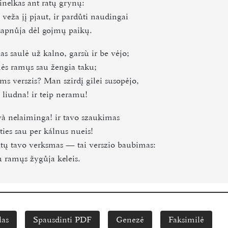
inelkas ant ratų grynų:
veža jį pjaut, ir pardůti naudingai
sapnůja dėl gojmų paikų.
as saulė už kalno, garsù ir be vėjo;
s ramųs sau žengia taku;
ms verszis? Man szirdį gilei susopėjo,
p liudna! ir teip neramu!
và nelaiminga! ir tavo szaukimas
ties sau per kálnus nueis!
itų tavo verksmas ― tai verszio baubimas:
u ramųs žygůja keleis.
las
Spausdinti PDF
Genezė
Faksimilė