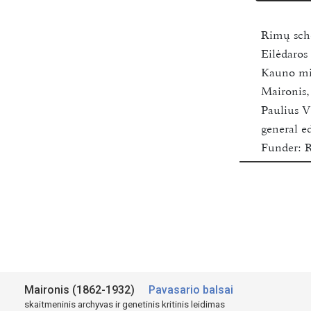
Rimų sc
Eilėdaro
Kauno mie
Maironis
Paulius V
general ed
Funder:
R
Vilnius U
2018-202
Available
Šaltinis:
St. Mairo
Pavasario
Maironis (1862-1932)
Pavasario balsai
Tilźėje.
skaitmeninis archyvas ir genetinis kritinis leidimas