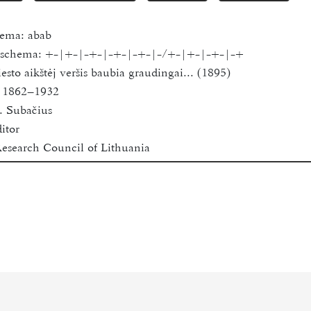
hema:
abab
s schema:
+-|+-|-+-|-+-|-+-|-/+-|+-|-+-|-+
sto aikštėj veršis baubia graudingai... (1895)
, 1862–1932
. Subačius
itor
esearch Council of Lithuania
niversity
0
 for academic research purposes only.
nis
 Balsai