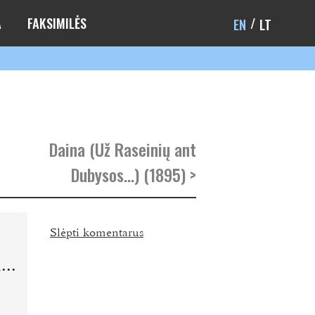
A
FAKSIMILĖS
EN
LT
Daina (Už Raseinių ant
Dubysos…) (1895) >
Slėpti komentarus
...