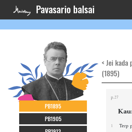
Pavasario balsai
< Jei kada 
(1895)
p.
27
PB1895
Kaun
PB1905
Terp 
1
PB1913