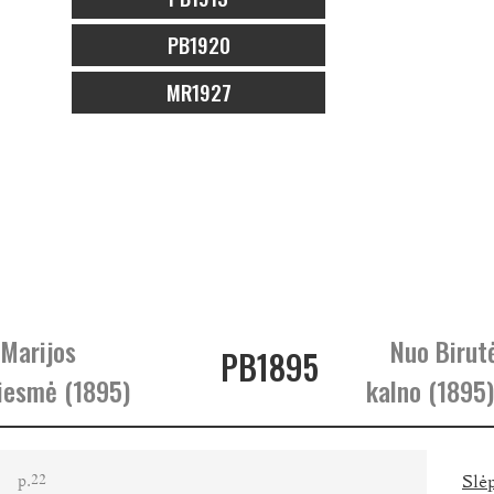
PB1920
MR1927
 Marijos
Nuo Birut
PB1895
iesmė (1895)
kalno (1895)
p.
Slėp
22