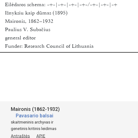
Eilėdaros schema:
-+-|-+-|-+-|-+-/-+-|-+-|-+
Išnyksiu kaip dūmas (1895)
Maironis, 1862–1932
Paulius V. Subačius
general editor
Funder:
Research Council of Lithuania
Vilnius University
2018-2020
Available for academic research purposes only.
Šaltinis:
St. Maironis
Pavasario Balsai
Maironis (1862-1932)
Tilźėje.
Pavasario balsai
1895
skaitmeninis archyvas ir
genetinis kritinis leidimas
Kasztu autoriaus.
Antraštės
APIE