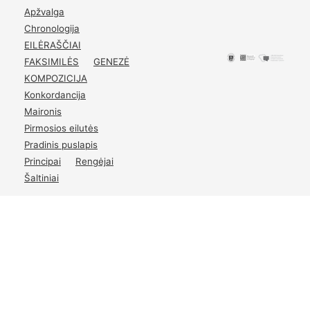
p.
22
Apžvalga
Chronologija
EILĖRAŠČIAI
FAKSIMILĖS
GENEZĖ
KOMPOZICIJA
Konkordancija
Maironis
Pirmosios eilutės
Pradinis puslapis
Principai
Rengėjai
Šaltiniai