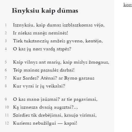
kom
Išnyksiu kaip dūmas
Isznyksiu, kaip dumas iszblaszkomas vėjo,
1
Ir niekas mans neminės!
2
Tiek tukstanczių amžeis gyveno, kentėjo,
3
O kas jų nors vardą atspės?
4
Kaip vilnys ant marių, kaip mislys žmogaus,
5
Teip mainos pasaulės darbai!
6
Kur Sardes? Atėnai? ar Rymo garsaus
7
Kur vyrai ir jų veikalai?
8
O kas mano jaúsmai? ar tie pagavimai,
9
Ką ìsznesza dvasią augsztai?...
10
Szirdies tik drebėjimai, kraujo virimai,
11
Kuriems nebužilgui ― kapai!
12