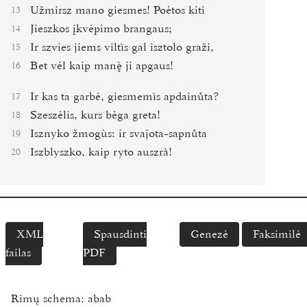
Užmirsz mano giesmes! Poėtos kiti
13
Jieszkos įkvėpimo brangaus;
14
Ir szvies jiems viltìs gal isztolo graži,
15
Bet vėl kaip man ji apgaus!
16
Ir kas ta garbė, giesmemìs apdainůta?
17
Szeszėlis, kurs bėga greta!
18
Isznyko žmogùs: ir svajota-sapnůta
19
Iszblyszko, kaip ryto auszrà!
20
XML
Spausdinti
Genezė
Faksimilė
failas
PDF
Rimų schema:
abab