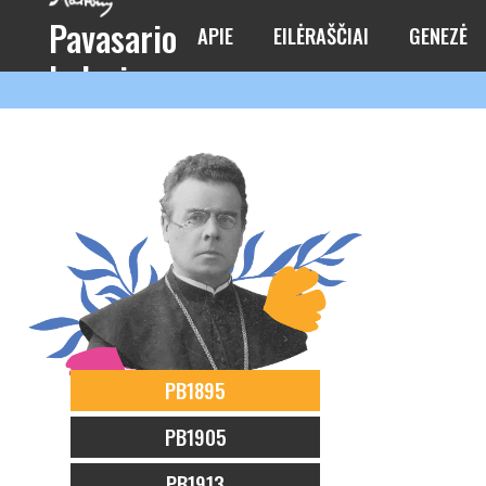
Pavasario
APIE
EILĖRAŠČIAI
GENEZĖ
balsai
PB1895
PB1905
PB1913