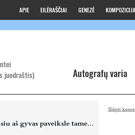
APIE
EILĖRAŠČIAI
GENEZĖ
KOMPOZICIJ
ntei
Autografų varia
s juodraštis)
Slėpti kome
ksiu aš gyvas paveiksle tame...