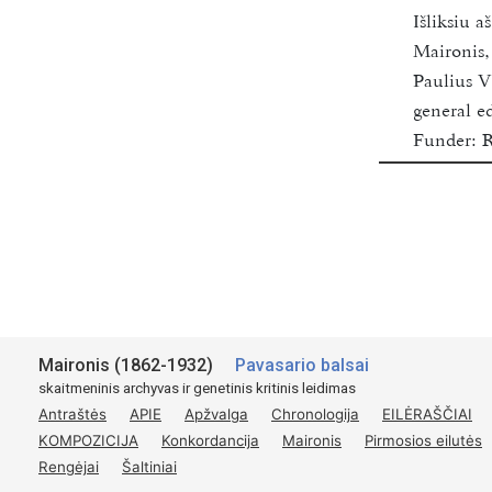
Išliksiu a
Maironis
Paulius V
general ed
Funder:
R
Vilnius U
2018-202
Available
Šaltinis:
Maironis (1862-1932)
Pavasario balsai
skaitmeninis archyvas ir genetinis kritinis leidimas
Antraštės
APIE
Apžvalga
Chronologija
EILĖRAŠČIAI
KOMPOZICIJA
Konkordancija
Maironis
Pirmosios eilutės
Rengėjai
Šaltiniai