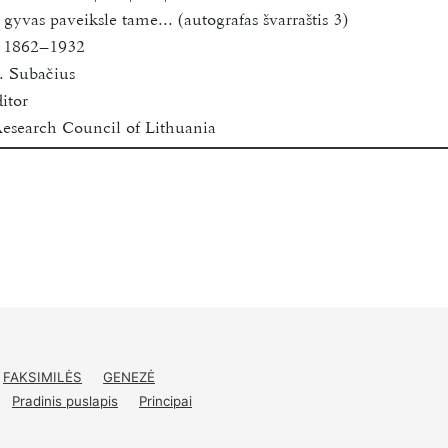
š gyvas paveiksle tame... (autografas švarraštis 3)
, 1862–1932
. Subačius
itor
esearch Council of Lithuania
niversity
0
 for academic research purposes only.
FAKSIMILĖS
GENEZĖ
Pradinis puslapis
Principai