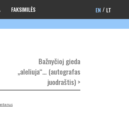
A
FAKSIMILĖS
EN
LT
Bažnyčioj gieda
„aleliuja“… (autografas
juodraštis) >
ntarus