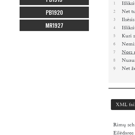
Išliks
1
PB1920
Net t
2
Ilsėsi
3
MR1927
Išliks
4
Kuri s
5
Nemir
6
Nors 
7
Nuaust
8
Net ž
9
XML fai
Rimų sc
Eilėdaro