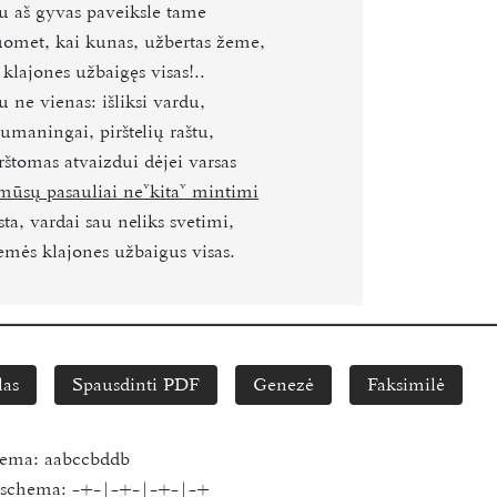
iu aš gyvas paveiksle tame
uomet, kai kunas, užbertas žeme,
s klajones užbaigęs visas!..
iu ne vienas: išliksi vardu,
umaningai, pirštelių raštu,
štomas atvaizd
u
i dėjei varsas
mūsų pasauliai
ne
kita
mintimi
a, vardai sau neliks svetimi,
emės klajones užbaigus visas.
las
Spausdinti PDF
Genezė
Faksimilė
hema:
aabccbddb
s schema:
-+-|-+-|-+-|-+