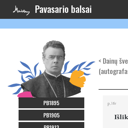
Pavasario balsai
< Dainų šve
(autografa
PB1895
p.
16r
PB1905
Išli
PB1913