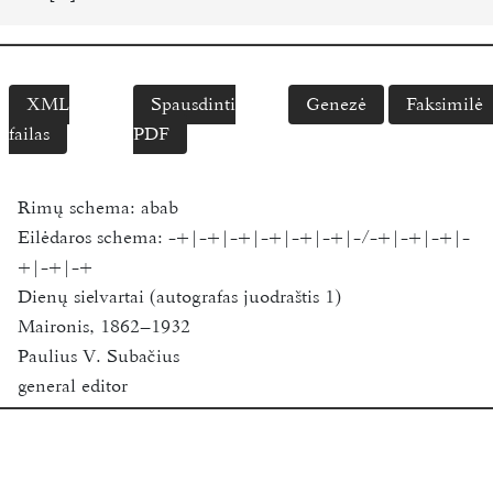
XML
Spausdinti
Genezė
Faksimilė
failas
PDF
Rimų schema:
abab
Eilėdaros schema:
-+|-+|-+|-+|-+|-+|-/-+|-+|-+|-
+|-+|-+
Dienų sielvartai (autografas juodraštis 1)
Maironis, 1862–1932
Paulius V. Subačius
general editor
Funder:
Research Council of Lithuania
Vilnius University
2018-2020