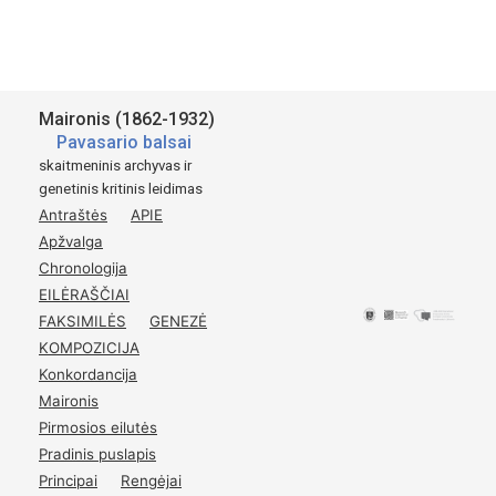
Available for academic research purposes only.
Šaltinis:
Maironis (1862-1932)
Pavasario balsai
skaitmeninis archyvas ir
genetinis kritinis leidimas
Antraštės
APIE
Apžvalga
Chronologija
EILĖRAŠČIAI
FAKSIMILĖS
GENEZĖ
KOMPOZICIJA
Konkordancija
Maironis
Pirmosios eilutės
Pradinis puslapis
Principai
Rengėjai