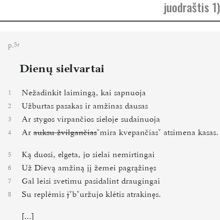
juodraštis 1)
p.
5r
Dienų sielvartai
Nežadinkit laimingą, kai sapnuoja
1
Užburtas pasakas ir amžinas dausas
2
Ar stygos virpančios sieloje sudainuoja
3
Ar
auksu žvilgančias
mira kvepančias
atsimena kasas.
4
Ką duosi, elgeta, jo sielai nemirtingai
5
Už Dievą amžiną jį žemei pagrąžinęs
6
Gal leisi svetim
u
pasidalint draugingai
7
Su replėmis
j
b
uržujo klėtis atrakinęs.
8
[...]