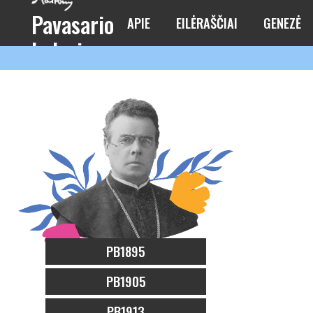
Pavasario
APIE
EILĖRAŠČIAI
GENEZĖ
balsai
PB1895
PB1905
PB1913