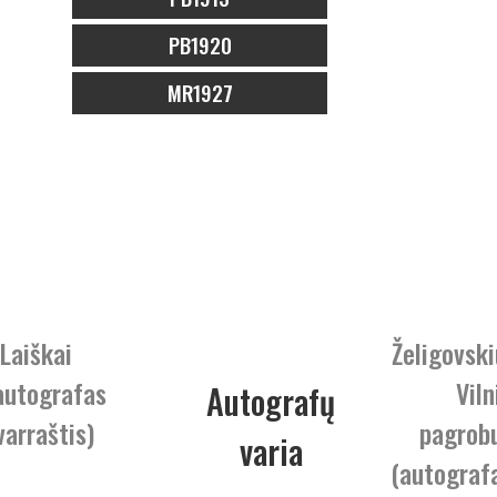
PB1920
MR1927
 Laiškai
Želigovski
autografas
Viln
Autografų
varraštis)
pagrob
varia
(autograf