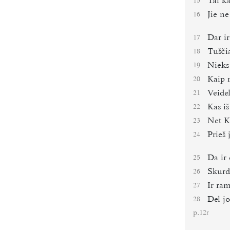
Tai k
15
Jie ne
16
Dar i
17
Tuščia
18
Nieks
19
Kaip 
20
Veidel
21
Kas iš
22
Net K
23
Prieš
24
Da ir 
25
Skurd
26
Ir ra
27
Del jo
28
p.
12r