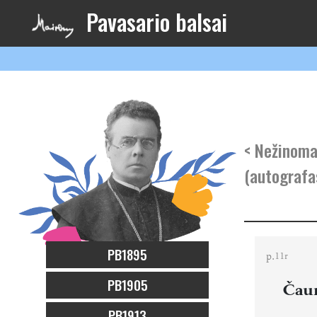
Pavasario balsai
< Nežinoma
(autografa
PB1895
p.
11r
PB1905
Čaur
PB1913