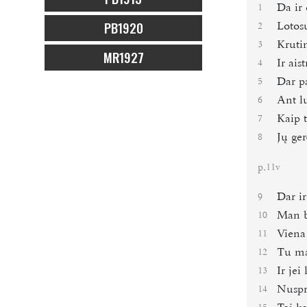
Da
ir 
1
PB1920
Lotosu
2
Kruti
3
MR1927
Ir ais
4
Dar p
5
Ant l
6
Kaip t
7
Jų ge
8
p.
11v
Dar i
9
Man b
10
Viena
11
Tu ma
12
Ir je
13
Nuspr
14