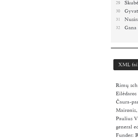
Skubėk
29
Gyvat
30
Nusir
31
Gana 
32
XML fai
Rimų sc
Eilėdaro
Čaura-pan
Maironis
Paulius V
general ed
Funder:
R