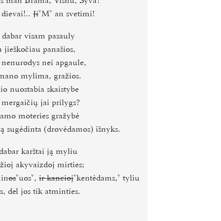
as man Brama, Višnu, Syva?
 dievai!..
Ji
M
an svetimi!
r dabar visam pasauly
 jieškočiau panašios,
 nenurodys nei apgaule,
mano mylima, gražios.
io nuostabia skaistybe
 mergaičių jai prilygs?
amo moteries gražybė
 ją sugėdinta
(
drovėdamos
)
išnyks.
dabar karštai ją myliu
žioj akyvaizdoj mirties;
min
os
uos
,
ir kancioj
kentėdams
,
tyliu
s, del jos tik atminties.