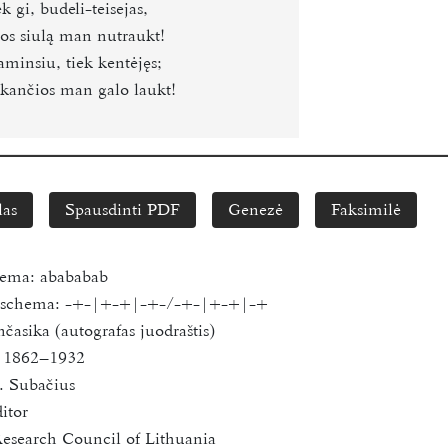
 gi, budeli-teisejas,
os siulą man nutraukt!
aminsiu, tiek kentėjęs;
kančios man galo laukt!
las
Spausdinti PDF
Genezė
Faksimilė
hema:
abababab
s schema:
-+-|+-+|-+-/-+-|+-+|-+
časika (autografas juodraštis)
, 1862–1932
. Subačius
itor
esearch Council of Lithuania