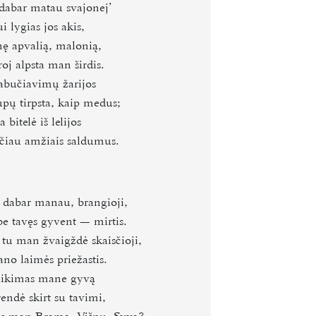
dabar matau svajonej’
i lygias jos akis,
nę apvalią, malonią,
troj alpsta man širdis.
abučiavimų žarijos
upų tirpsta, kaip medus;
a bitelė iš lelijos
rčiau amžiais saldumus.
r dabar manau, brangioji,
e tavęs gyvent — mirtis.
 tu man žvaigždė skaisčioji,
no laimės priežastis.
i likimas mane gyvą
endė skirt su tavimi,