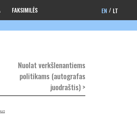
A
FAKSIMILĖS
EN
LT
Nuolat verkšlenantiems
politikams (autografas
juodraštis) >
rus