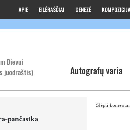
APIE
EILĖRAŠČIAI
GENEZĖ
KOMPOZICIJ
m Dievui
Autografų varia
s juodraštis)
Slėpti komenta
a-pančasika