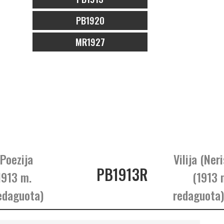
PB1920
MR1927
 Poezija
Vilija (Neri
PB1913R
1913 m.
(1913 
edaguota)
redaguota)