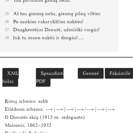
Tau pavasario gandą nešu.
24
Aš tau giesmę nešu, giesmę pilną vilties
25
Po sunkios vakarykščios nakties!
26
Daugkentėjus Danutė, užmirški vargùs!
27
Juk tu mano naktis ir dangùs!....
28
XML
Spausdinti
Genezė
Faksimilė
failas
PDF
Rimų schema:
aabb
Eilėdaros schema:
--+|--+|--+|--+/--+|--+|--+
Iš Danutės akių (1913 m. redaguota)
Maironis, 1862–1932