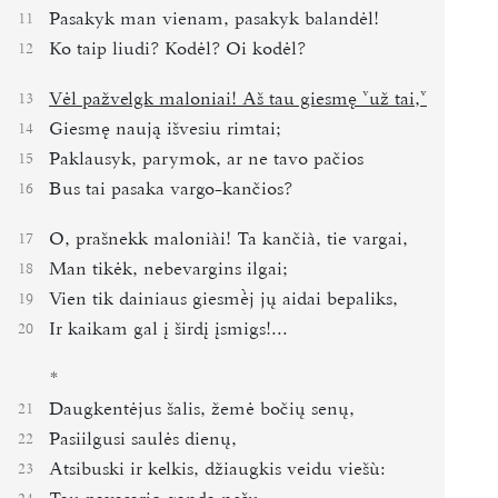
Pasakyk man vienam, pasakyk balandėl!
11
Ko taip liudi? Kodėl? Oi kodėl?
12
Vėl pažvelgk maloniai! Aš tau giesmę
už tai,
13
Giesmę naują išvesiu rimtai;
14
Paklausyk, parymok, ar ne tavo pačios
15
Bus tai pasaka vargo-kančios?
16
O, prašnekk maloniài! Ta kančià, tie vargai,
17
Man tikėk, nebevargins ilgai;
18
Vien tik dainiaus giesmj jų aidai bepaliks,
19
Ir kaikam gal į širdį įsmigs!...
20
*
Daugkentėjus šalis, žemė bočių senų,
21
Pasiilgusi saulės dienų,
22
Atsibus
ki
ir kelkis, džiaugkis veidu viešù:
23