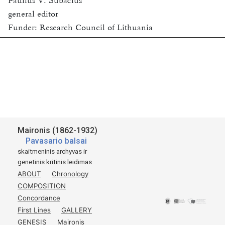
Paulius V. Subačius
general editor
Funder:
Research Council of Lithuania
Vilnius University
2018-2020
Available for academic research purposes only.
Šaltinis:
Maironis.
Pavasario Balsai
Maironis (1862-1932)
Ketvirtą kartą atspausta ir padauginta.
Pavasario balsai
Kaunas
skaitmeninis archyvas ir
genetinis kritinis leidimas
1913.
ABOUT
Chronology
Švento Kazimiero Draugijos leidinys.
COMPOSITION
p.
6
Concordance
First Lines
GALLERY
GENESIS
Maironis