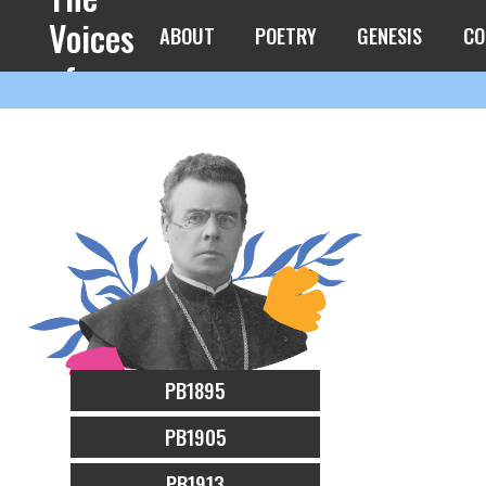
Voices
ABOUT
POETRY
GENESIS
CO
of
Spring
PB1895
PB1905
PB1913