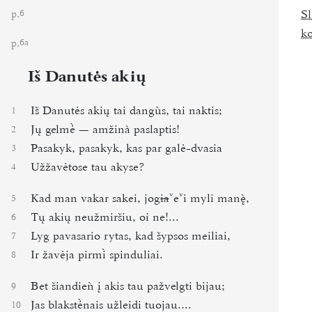
p.
Sl
6
k
p.
6a
Iš Danutės akių
Iš Danutės akių tai dangùs, tai naktis;
1
Jų gelm — amžinà paslaptis!
2
Pasakyk, pasakyk, kas par galė-dvasia
3
Užžavėtose tau akyse?
4
Kad man vakar sakei, jog
ia
e
i myli man,
5
Tų akių neužmiršiu, oi ne!...
6
Lyg pavasario rytas, kad šypsos meiliai,
7
Ir žavėja pirm spinduliai.
8
Bet šiandieǹ į akis tau pažvelgti bijau;
9
Jas blakstnais užleidi tuojau....
10