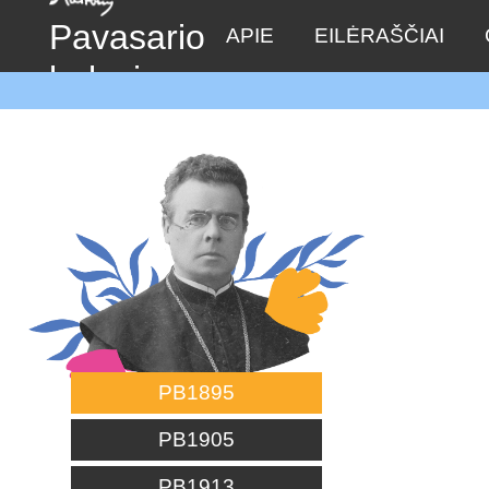
Pavasario
APIE
EILĖRAŠČIAI
balsai
PB1895
PB1905
PB1913