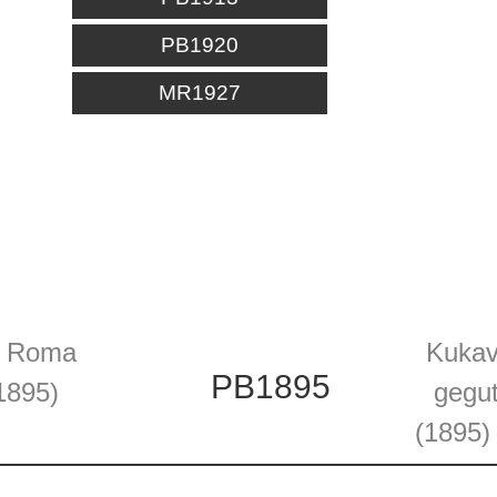
PB1920
MR1927
 Roma
Kuka
PB1895
1895)
gegu
(1895)